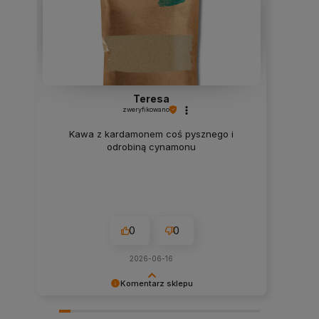
Teresa
zweryfikowano
Kawa z kardamonem coś pysznego i
odrobiną cynamonu
0
0
2026-06-16
Komentarz sklepu
Cieszy nas Twoja miła opinia i zaufanie.
Dziękujemy za wybór naszego sklepu