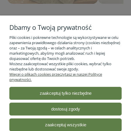
Dbamy o Twoją prywatność
Pliki cookies i pokrewne technologie są wykorzystywane w celu
zapewnienia prawidłowego działania strony (cookies niezbędne)
oraz – za Twoją zgodą – w celach analitycznych i
marketingowych, abyśmy mogli analizować ruch i lepiej
Informacje o firmie
dopasować ofertę do Twoich potrzeb.
Możesz zaakceptować wszystkie pliki cookies, wybrać tylko
niezbędne lub dostosować swoje zgody.
Obsługa klienta
Więcej o plikach cookies przeczytasz w naszej Polityce
prywatności.
Pomoc
zaakceptuj tylko niezbędne
Moje konto
dostosuj zgody
Sklep ze zdrową żywnością - Stacja Bio
| ul. lubelska 46 2/12,
R35-959 Rzeszów, woj.podkarpackie |
Email:
sklep@stacjabio.pl
zaakceptuj wszystkie
Tel.:
533 750 361
| NIP: 5170418066