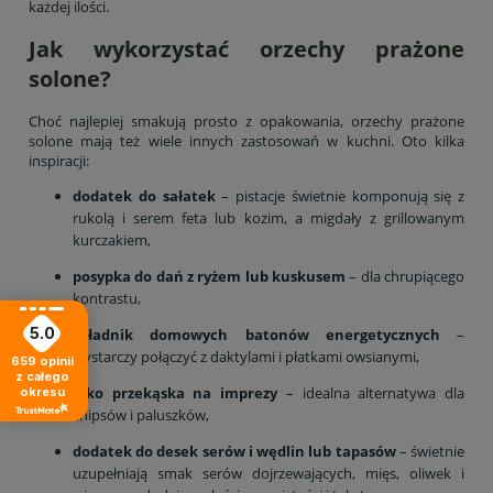
każdej ilości.
Jak wykorzystać orzechy prażone
solone?
Choć najlepiej smakują prosto z opakowania, orzechy prażone
solone mają też wiele innych zastosowań w kuchni. Oto kilka
inspiracji:
dodatek do sałatek
– pistacje świetnie komponują się z
rukolą i serem feta lub kozim, a migdały z grillowanym
kurczakiem,
posypka do dań z ryżem lub kuskusem
– dla chrupiącego
kontrastu,
5.0
składnik domowych batonów energetycznych
–
wystarczy połączyć z daktylami i płatkami owsianymi,
659
opinii
z całego
jako przekąska na imprezy
– idealna alternatywa dla
okresu
chipsów i paluszków,
dodatek do desek serów i wędlin lub tapasów
– świetnie
uzupełniają smak serów dojrzewających, mięs, oliwek i