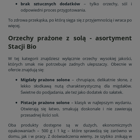
brak sztucznych dodatków
– tylko orzechy, sól i
odpowiedni proces przygotowania.
To zdrowa przekąska, po którą sięga się z przyjemnością i wraca po
więcej.
Orzechy prażone z solą - asortyment
Stacji Bio
W tej kategorii znajdziesz wyłącznie orzechy wysokiej jakości,
których smak nie potrzebuje żadnych ulepszaczy. Obecnie w
ofercie znajdują się:
Migdały prażone solone
– chrupiące, delikatnie słone, z
lekko słodkawą nutą charakterystyczną dla migdałów.
Świetne do podjadania, ale też jako dodatek do sałatek.
Pistacje prażone solone
– klasyk w najlepszym wydaniu.
Otwierają się łatwo, smakują doskonale i nie zawierają
przesadnej ilości soli.
Oba produkty dostępne są w dużych, ekonomicznych
opakowaniach – 500 g i 1 kg – które sprawdzą się zarówno w
domu, jak i w pracy. Z doświadczenia wiemy, że szybko znikają w