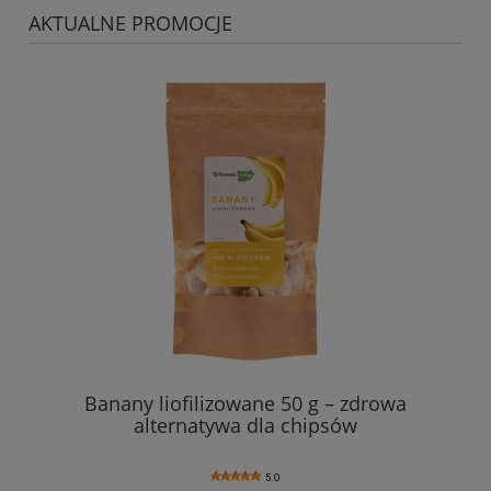
AKTUALNE PROMOCJE
ce
Banany liofilizowane 50 g – zdrowa
Ja
alternatywa dla chipsów
5.0