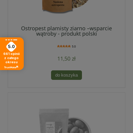
Ostropest plamisty ziarno –wsparcie
wątroby - produkt polski
5.0
5.0
661
opinii
11,50 zł
z całego
okresu
do koszyka