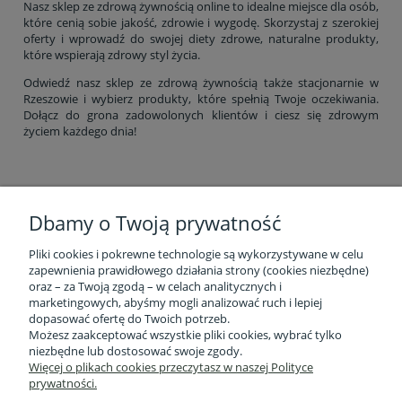
Nasz sklep ze zdrową żywnością online to idealne miejsce dla osób,
które cenią sobie jakość, zdrowie i wygodę. Skorzystaj z szerokiej
oferty i wprowadź do swojej diety zdrowe, naturalne produkty,
które wspierają zdrowy styl życia.
Odwiedź nasz sklep ze zdrową żywnością także stacjonarnie w
Rzeszowie i wybierz produkty, które spełnią Twoje oczekiwania.
Dołącz do grona zadowolonych klientów i ciesz się zdrowym
życiem każdego dnia!
Dbamy o Twoją prywatność
Pliki cookies i pokrewne technologie są wykorzystywane w celu
zapewnienia prawidłowego działania strony (cookies niezbędne)
oraz – za Twoją zgodą – w celach analitycznych i
marketingowych, abyśmy mogli analizować ruch i lepiej
Informacje o firmie
dopasować ofertę do Twoich potrzeb.
Możesz zaakceptować wszystkie pliki cookies, wybrać tylko
niezbędne lub dostosować swoje zgody.
Obsługa klienta
Więcej o plikach cookies przeczytasz w naszej Polityce
prywatności.
Pomoc