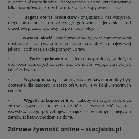
w parze z różnorodnością i dostępnością. Poniżej przedstawiamy
kilka powodów, dla których warto zrobić zakupy właśnie u nas:
•
Bogata oferta produktów
- znajdziesz u nas wszystko,
czego potrzebujesz do zdrowego gotowania i jedzenia – od
orzechów, przez przyprawy, aż po miody i oleje.
•
Wysoka jakość
- współpracujemy tylko ze sprawdzonymi
dostawcami, co gwarantuje, że nasze produkty są najwyższej
jakości i pochodzą z ekologicznych upraw.
•
Duże opakowania
- oferujemy produkty w dużych
opakowaniach, co jest korzystne zarówno dla Twojego portfela, jak
i dla środowiska.
•
Przystępne ceny
- staramy się, aby nasze produkty były
dostępne dla każdego, dlatego oferujemy je w konkurencyjnych
cenach.
•
Wygoda zakupów online
- zakupy w naszym sklepie ze
zdrową żywnością online to komfort i oszczędność czasu –
wszystko, czego potrzebujesz, znajdziesz w jednym miejscu i
zamówisz bez wychodzenia z domu.
Zdrowa żywność online – stacjabio.pl