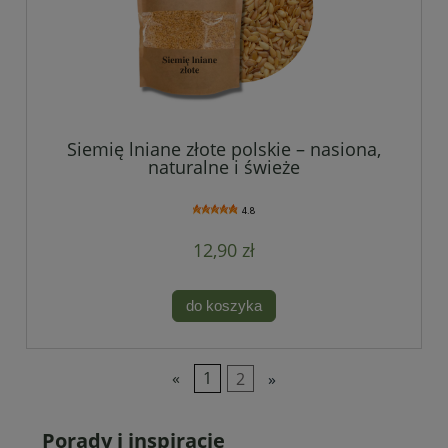
Siemię lniane złote polskie – nasiona,
naturalne i świeże
4.8
12,90 zł
do koszyka
«
1
2
»
Porady i inspiracje