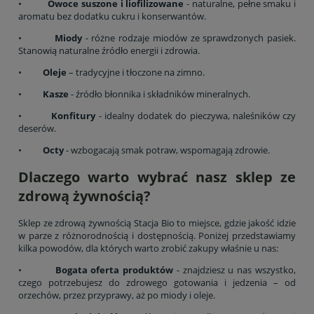
•
Owoce suszone i liofilizowane
- naturalne, pełne smaku i
aromatu bez dodatku cukru i konserwantów.
•
Miody
- różne rodzaje miodów ze sprawdzonych pasiek.
Stanowią naturalne źródło energii i zdrowia.
•
Oleje
– tradycyjne i tłoczone na zimno.
•
Kasze
- źródło błonnika i składników mineralnych.
•
Konfitury
- idealny dodatek do pieczywa, naleśników czy
deserów.
•
Octy
- wzbogacają smak potraw, wspomagają zdrowie.
Dlaczego warto wybrać nasz sklep ze
zdrową żywnością?
Sklep ze zdrową żywnością Stacja Bio to miejsce, gdzie jakość idzie
w parze z różnorodnością i dostępnością. Poniżej przedstawiamy
kilka powodów, dla których warto zrobić zakupy właśnie u nas:
•
Bogata oferta produktów
- znajdziesz u nas wszystko,
czego potrzebujesz do zdrowego gotowania i jedzenia – od
orzechów, przez przyprawy, aż po miody i oleje.