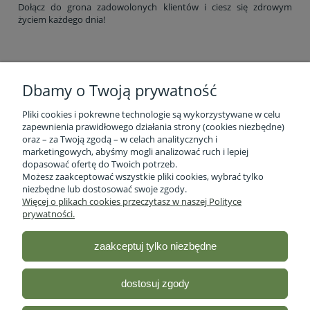
Dołącz do grona zadowolonych klientów i ciesz się zdrowym
życiem każdego dnia!
Dbamy o Twoją prywatność
Pliki cookies i pokrewne technologie są wykorzystywane w celu
zapewnienia prawidłowego działania strony (cookies niezbędne)
oraz – za Twoją zgodą – w celach analitycznych i
marketingowych, abyśmy mogli analizować ruch i lepiej
Informacje o firmie
dopasować ofertę do Twoich potrzeb.
Możesz zaakceptować wszystkie pliki cookies, wybrać tylko
niezbędne lub dostosować swoje zgody.
Obsługa klienta
Więcej o plikach cookies przeczytasz w naszej Polityce
prywatności.
Pomoc
zaakceptuj tylko niezbędne
Moje konto
dostosuj zgody
Sklep ze zdrową żywnością - Stacja Bio
| ul. lubelska 46 2/12,