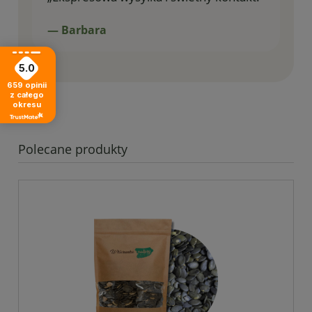
— Barbara
5.0
659
opinii
z całego
okresu
Polecane produkty