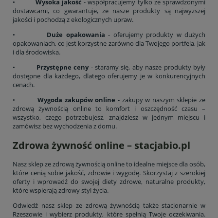
•
Wysoka jakość
- współpracujemy tylko ze sprawdzonymi
dostawcami, co gwarantuje, że nasze produkty są najwyższej
jakości i pochodzą z ekologicznych upraw.
•
Duże opakowania
- oferujemy produkty w dużych
opakowaniach, co jest korzystne zarówno dla Twojego portfela, jak
i dla środowiska.
•
Przystępne ceny
- staramy się, aby nasze produkty były
dostępne dla każdego, dlatego oferujemy je w konkurencyjnych
cenach.
•
Wygoda zakupów online
- zakupy w naszym sklepie ze
zdrową żywnością online to komfort i oszczędność czasu –
wszystko, czego potrzebujesz, znajdziesz w jednym miejscu i
zamówisz bez wychodzenia z domu.
Zdrowa żywność online – stacjabio.pl
Nasz sklep ze zdrową żywnością online to idealne miejsce dla osób,
które cenią sobie jakość, zdrowie i wygodę. Skorzystaj z szerokiej
oferty i wprowadź do swojej diety zdrowe, naturalne produkty,
które wspierają zdrowy styl życia.
Odwiedź nasz sklep ze zdrową żywnością także stacjonarnie w
Rzeszowie i wybierz produkty, które spełnią Twoje oczekiwania.