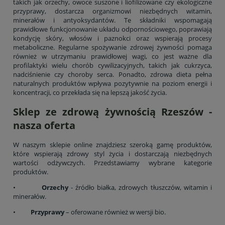
takich jak orzechy, owoce suszone i liofilizowane czy ekologiczne
przyprawy, dostarcza organizmowi niezbędnych witamin,
minerałów i antyoksydantów. Te składniki wspomagają
prawidłowe funkcjonowanie układu odpornościowego, poprawiają
kondycję skóry, włosów i paznokci oraz wspierają procesy
metaboliczne. Regularne spożywanie zdrowej żywności pomaga
również w utrzymaniu prawidłowej wagi, co jest ważne dla
profilaktyki wielu chorób cywilizacyjnych, takich jak cukrzyca,
nadciśnienie czy choroby serca. Ponadto, zdrowa dieta pełna
naturalnych produktów wpływa pozytywnie na poziom energii i
koncentracji, co przekłada się na lepszą jakość życia.
Sklep ze zdrową żywnością Rzeszów -
nasza oferta
W naszym sklepie online znajdziesz szeroką gamę produktów,
które wspierają zdrowy styl życia i dostarczają niezbędnych
wartości odżywczych. Przedstawiamy wybrane kategorie
produktów.
•
Orzechy
- źródło białka, zdrowych tłuszczów, witamin i
minerałów.
•
Przyprawy
– oferowane również w wersji bio.