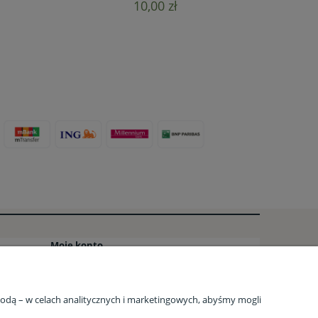
10,00 zł
Moje konto
o
Twoje zamówienia
Ustawienia konta
zgodą – w celach analitycznych i marketingowych, abyśmy mogli
AQ
Ulubione