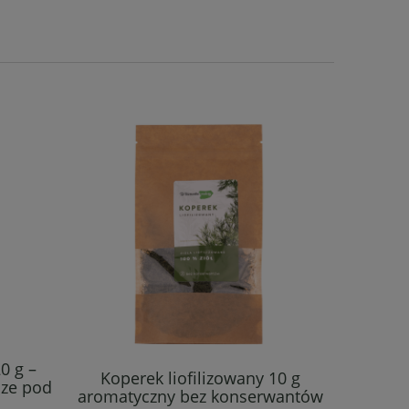
Tym
0 g –
aromatyc
Koperek liofilizowany 10 g
sze pod
i kuch
aromatyczny bez konserwantów