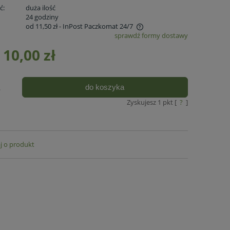
ć:
duża ilość
:
24 godziny
od 11,50 zł
- InPost Paczkomat 24/7
sprawdź formy dostawy
Cena nie zawiera ewentualnych kosztów
10,00 zł
płatności
do koszyka
.
Zyskujesz
1
pkt [
?
]
j o produkt