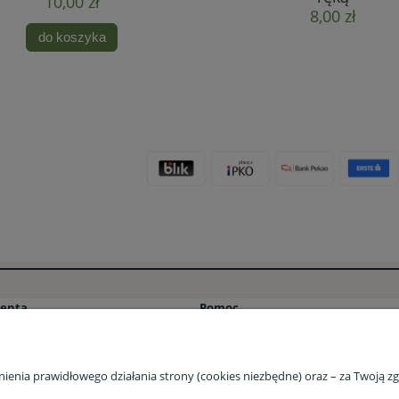
10,00 zł
8,00 zł
do koszyka
ienta
Pomoc
ości
Pytania i odpowiedzi (FAQ) – Stacja Bi
tawy
Program lojalnościowy Stacja Bio ⭐
nienia prawidłowego działania strony (cookies niezbędne) oraz – za Twoją 
acji zamówienia
Program lojalnościowy Stacja Bio – F