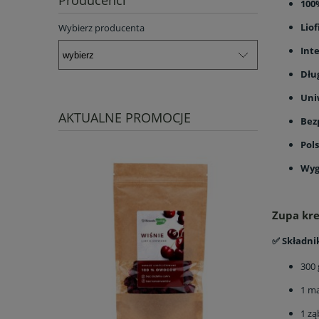
Producenci
100
Liof
Wybierz producenta
Int
Dłu
Uni
AKTUALNE PROMOCJE
Bez
Pol
Wyg
Zupa kre
✅ Składnik
300 
1 ma
1 zą