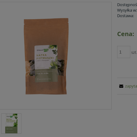
Dostępnoś
Wysyłka w
Dostawa:
Cena:
szt
zapyta