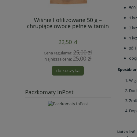
500
1 ły
ilizowane
Wiśnie liofilizowane 50 g –
Banany 
minowa
chrupiące owoce pełne witamin
zdrowa al
2 ły
1 ły
22,50 zł
sól i
 zł
25,00 zł
Cena regularna:
Cen
 zł
25,00 zł
opcj
Najniższa cena:
Naj
Sposób pr
do koszyka
W ga
Doda
Paczkomaty InPost
Zmik
Dopr
Natka liofi