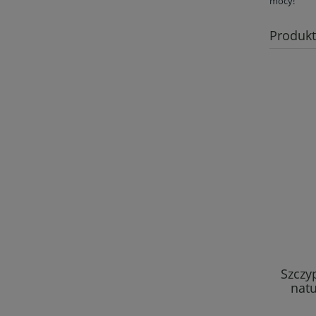
mocy!
Produk
Szczyp
natu