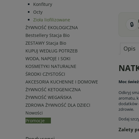
Konfitury
Octy
Zioła liofilizowane
🔒
ŻYWNOŚĆ EKOLOGICZNA
Bestsellery Stacja Bio
ZESTAWY Stacja Bio
Opis
KUPUJ WEDŁUG POTRZEB
WODA, NAPOJE I SOKI
NATK
KOSMETYKI NATURALNE
ŚRODKI CZYSTOŚCI
Moc śwież
AKCESORIA KUCHENNE I DOMOWE
ŻYWNOŚĆ KETOGENICZNA
Odkryj sma
ŻYWNOŚĆ WEGAŃSKA
aromatu, k
dodatków –
ZDROWA ŻYWNOŚĆ DLA DZIECI
zdrowie.
Nowości
Dodaj szczy
Promocje
Zalety p