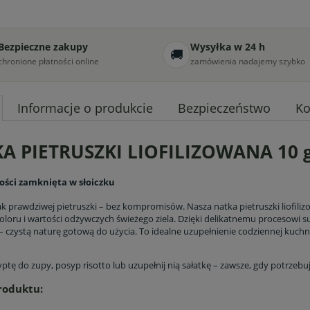
Bezpieczne zakupy
Wysyłka w 24 h
🚚
chronione płatności online
zamówienia nadajemy szybko
Informacje o produkcie
Bezpieczeństwo
Ko
A PIETRUSZKI LIOFILIZOWANA 10 
ości zamknięta w słoiczku
k prawdziwej pietruszki – bez kompromisów. Nasza natka pietruszki liofiliz
oloru i wartości odżywczych świeżego ziela. Dzięki delikatnemu procesowi
 czystą naturę gotową do użycia. To idealne uzupełnienie codziennej kuchni
ptę do zupy, posyp risotto lub uzupełnij nią sałatkę – zawsze, gdy potrzebu
roduktu: