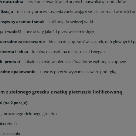
% naturalna
– bez konserwantów, sztucznych barwników i dodatków
ilizacja
– delikatny proces suszenia zachowujący smak, aromat i wartości 
ensywny aromat i smak
– zbliżony do świeżej natki
ga trwałość
– bez utraty jakości przez wiele miesięcy
wersalne zastosowanie
– idealna do zup, sosów, sałatek, dań głównych i p
pieczna i lekka
– idealna dla osób na diecie, dzieci i wegan
ski produkt
– lokalna jakość, wspierająca świadome wybory zakupowe
odne opakowanie
– łatwe w przechowywaniu, zawsze pod ręką
m z zielonego groszku z natką pietruszki liofilizowaną
i (na 2 porcje):
g mrożonego zielonego groszku
ła cebula
bek czosnku