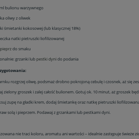
 ml bulionu warzywnego
żka oliwy z oliwek
liofilizowane 50 g –
Jagody liofilizowane 30 g be
ternatywa dla chipsów
dodatków źródło
żki śmietanki kokosowej (lub klasycznej 18%)
przeciwutleniaczy
żeczka natki pietruszki liofilizowanej
11,14 zł
15,73 zł
pieprz
do smaku
13,10 zł
18,50 zł
a regularna:
Cena regularna:
11,14 zł
18,50 zł
onalnie: grzanki lub
pestki dyni
do podania
niższa cena:
Najniższa cena:
zygotowania:
do koszyka
do koszyka
rnku rozgrzej oliwę, podsmaż drobno pokrojoną cebulę i czosnek, aż się zes
j zielony groszek i zalej całość bulionem. Gotuj ok. 10 minut, aż groszek będ
suj zupę na gładki krem, dodaj śmietankę oraz natkę pietruszki liofilizowan
aw solą i pieprzem. Podawaj z grzankami lub pestkami dyni.
lizowana nie traci koloru, aromatu ani wartości – idealnie zastępuje świeże zio