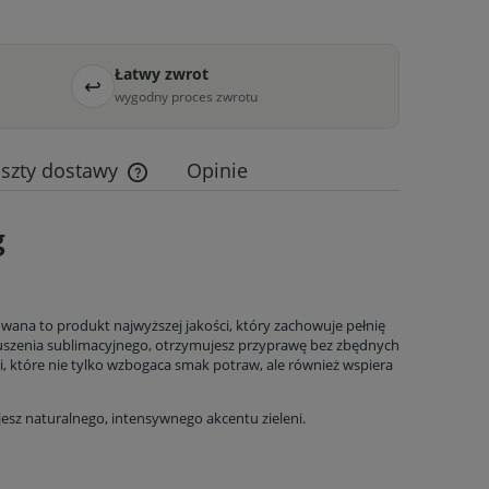
Łatwy zwrot
↩
wygodny proces zwrotu
szty dostawy
Opinie
Cena nie zawiera ewentualnych kosztów
g
płatności
owana to produkt najwyższej jakości, który zachowuje pełnię
 suszenia sublimacyjnego, otrzymujesz przyprawę bez zbędnych
, które nie tylko wzbogaca smak potraw, ale również wspiera
jesz naturalnego, intensywnego akcentu zieleni.