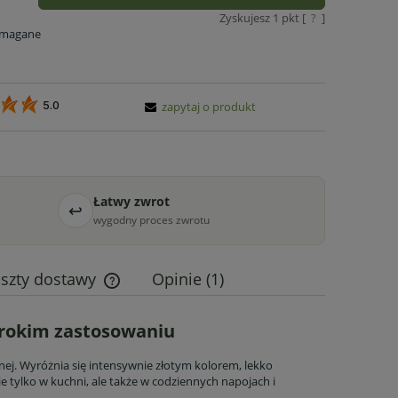
Zyskujesz
1
pkt [
?
]
ymagane
zapytaj o produkt
5.0
Łatwy zwrot
↩
wygodny proces zwrotu
szty dostawy
Opinie
(1)
Cena nie zawiera ewentualnych kosztów
erokim zastosowaniu
płatności
nej. Wyróżnia się intensywnie złotym kolorem, lekko
tylko w kuchni, ale także w codziennych napojach i