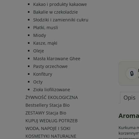
Kakao i produkty kakaowe
Bakalie w czekoladzie
Słodziki i zamienniki cukru
Płatki, musli
Miody
Kasze, mąki
Oleje
Masła klarowane Ghee
Pasty orzechowe
🔒
Konfitury
Octy
Zioła liofilizowane
Opis
ŻYWNOŚĆ EKOLOGICZNA
Bestsellery Stacja Bio
ZESTAWY Stacja Bio
Aromat
KUPUJ WEDŁUG POTRZEB
Kurkuma mi
WODA, NAPOJE I SOKI
korzennym 
KOSMETYKI NATURALNE
rozgrzewaj