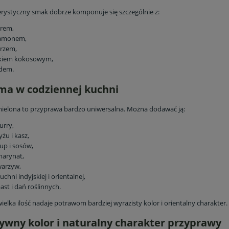
terystyczny smak dobrze komponuje się szczególnie z:
irem,
amonem,
przem,
kiem kokosowym,
dem.
ma w codziennej kuchni
elona to przyprawa bardzo uniwersalna. Można dodawać ją:
urry,
yżu i kasz,
up i sosów,
iofilizowane 30 g bez
Owocowa Ekipa w akcji – zes
marynat,
odatków źródło
owoców liofilizowanych dl
warzyw,
zeciwutleniaczy
dzieci
uchni indyjskiej i orientalnej,
15,73 zł
59,15 zł
ast i dań roślinnych.
18,50 zł
65,00 zł
elka ilość nadaje potrawom bardziej wyrazisty kolor i orientalny charakter.
a regularna:
Cena regularna:
18,50 zł
65,00 zł
niższa cena:
Najniższa cena:
ywny kolor i naturalny charakter przyprawy