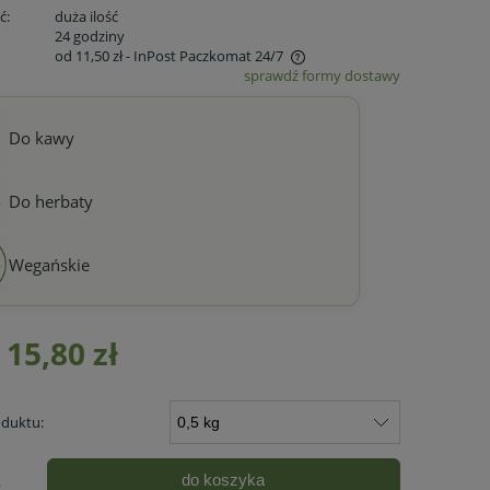
ć:
duża ilość
:
24 godziny
od 11,50 zł
- InPost Paczkomat 24/7
sprawdź formy dostawy
Cena nie zawiera ewentualnych kosztów
płatności
Do kawy
Do herbaty
Wegańskie
15,80 zł
duktu:
do koszyka
.