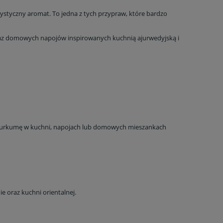
do koszyka
do ko
ystyczny aromat. To jedna z tych przypraw, które bardzo
raz domowych napojów inspirowanych kuchnią ajurwedyjską i
ą kurkumę w kuchni, napojach lub domowych mieszankach
e oraz kuchni orientalnej.