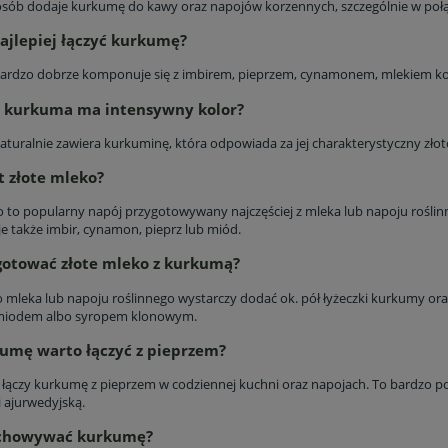
 osób dodaje kurkumę do kawy oraz napojów korzennych, szczególnie w poł
ajlepiej łączyć kurkumę?
rdzo dobrze komponuje się z imbirem, pieprzem, cynamonem, mlekiem ko
o kurkuma ma intensywny kolor?
turalnie zawiera kurkuminę, która odpowiada za jej charakterystyczny złoto
st złote mleko?
o to popularny napój przygotowywany najczęściej z mleka lub napoju rośli
e także imbir, cynamon, pieprz lub miód.
gotować złote mleko z kurkumą?
o mleka lub napoju roślinnego wystarczy dodać ok. pół łyżeczki kurkumy o
 miodem albo syropem klonowym.
umę warto łączyć z pieprzem?
 łączy kurkumę z pieprzem w codziennej kuchni oraz napojach. To bardzo p
i ajurwedyjską.
echowywać kurkumę?