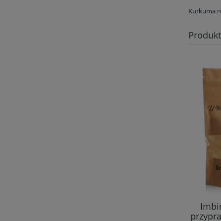
Kurkuma na
Produk
Imbi
przypr