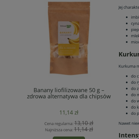
Jej charak
imb
cyn
pie
mle
mio
Kurku
Kurkuma mi
do c
do r
do z
 50 g –
Banany liofilizowane 50 g –
Jagody l
do 
e witamin
zdrowa alternatywa dla chipsów
d
do 
pr
do k
11,14 zł
do p
 zł
13,10 zł
Nawet niewi
Cena regularna:
Cen
 zł
11,14 zł
Najniższa cena:
Naj
Intens