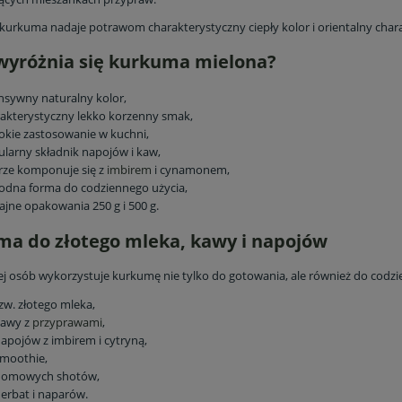
 kurkuma nadaje potrawom charakterystyczny ciepły kolor i orientalny chara
yróżnia się kurkuma mielona?
nsywny naturalny kolor,
akterystyczny lekko korzenny smak,
okie zastosowanie w kuchni,
larny składnik napojów i kaw,
rze komponuje się z
imbirem
i cynamonem,
odna forma do codziennego użycia,
jne opakowania 250 g i 500 g.
a do złotego mleka, kawy i napojów
ej osób wykorzystuje kurkumę nie tylko do gotowania, ale również do codzi
zw. złotego mleka,
kawy z
przyprawami
,
apojów z imbirem i cytryną,
smoothie,
domowych shotów,
erbat i naparów.