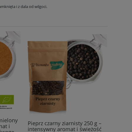
knięta i z dala od wilgoci.
mielony
Pieprz czarny ziarnisty 250 g –
Ryż brąz
mat i
intensywny aromat i świeżość
pełnoz