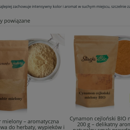
jlepiej zachowuje intensywny kolor i aromat w suchym miejscu, szczelnie zam
ty powiązane
Cynamon cejloński BIO 
r mielony – aromatyczna
200 g – delikatny aro
awa do herbaty, wypieków i