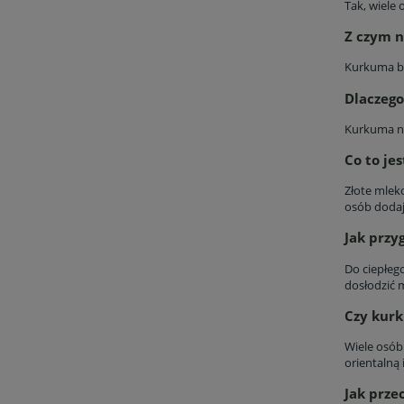
Tak, wiele
Z czym n
Kurkuma ba
Dlaczeg
Kurkuma na
Co to je
Złote mlek
osób dodaj
Jak przy
Do ciepłeg
dosłodzić
Czy kurk
Wiele osób
orientalną 
Jak prz