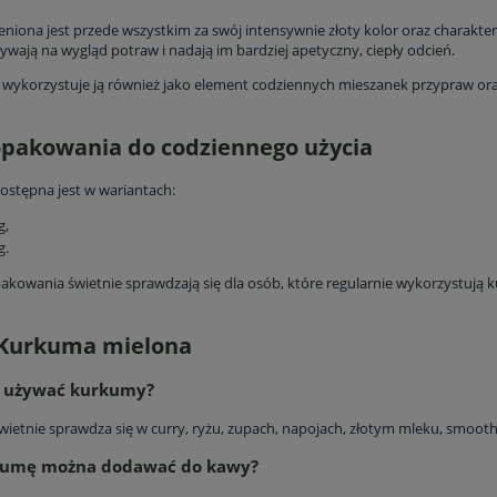
do koszyka
do koszyka
niona jest przede wszystkim za swój intensywnie złoty kolor oraz charakter
wają na wygląd potraw i nadają im bardziej apetyczny, ciepły odcień.
 wykorzystuje ją również jako element codziennych mieszanek przypraw o
pakowania do codziennego użycia
stępna jest w wariantach:
g,
g.
akowania świetnie sprawdzają się dla osób, które regularnie wykorzystuj
 Kurkuma mielona
o używać kurkumy?
ietnie sprawdza się w curry, ryżu, zupach, napojach, złotym mleku, smoothi
kumę można dodawać do kawy?