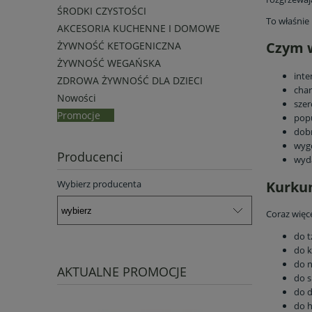
ŚRODKI CZYSTOŚCI
To właśnie
AKCESORIA KUCHENNE I DOMOWE
Czym w
ŻYWNOŚĆ KETOGENICZNA
ŻYWNOŚĆ WEGAŃSKA
inte
ZDROWA ŻYWNOŚĆ DLA DZIECI
char
Nowości
szer
Promocje
popu
dob
wyg
Producenci
wyda
Kurkum
Wybierz producenta
Coraz więc
do t
do 
do n
AKTUALNE PROMOCJE
do 
do 
do h