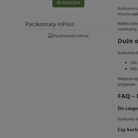
do koszyka
Kurkuma ce
mocno wpły
Paczkomaty InPost
Wiele osób
orientalną.
Duże o
Kurkuma do
250 
500 
Większe op
przypraw.
FAQ –
Do czeg
Kurkuma św
Czy kur