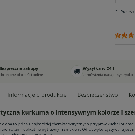
*
- Pole w
Bezpieczne zakupy
Wysyłka w 24 h
🚚
chronione płatności online
zamówienia nadajemy szybko
Informacje o produkcie
Bezpieczeństwo
Ko
yczna kurkuma o intensywnym kolorze i sz
elona to jedna z najbardziej charakterystycznych przypraw kuchni oriental
aromatem i delikatnie wytrawnym smakiem. Od lat wykorzystywana jest nie 
ących mieszankach przypraw.