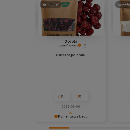
podgląd
podg
Dorota
zweryfikowano
Smaczna,polecam.
0
0
2026-05-06
Komentarz sklepu
Cieszy nas Twoja miła opinia i
Dziękuje