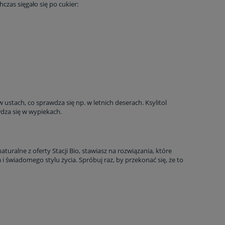
czas sięgało się po cukier:
w ustach, co sprawdza się np. w letnich deserach. Ksylitol
wdza się w wypiekach.
uralne z oferty Stacji Bio, stawiasz na rozwiązania, które
 świadomego stylu życia. Spróbuj raz, by przekonać się, że to