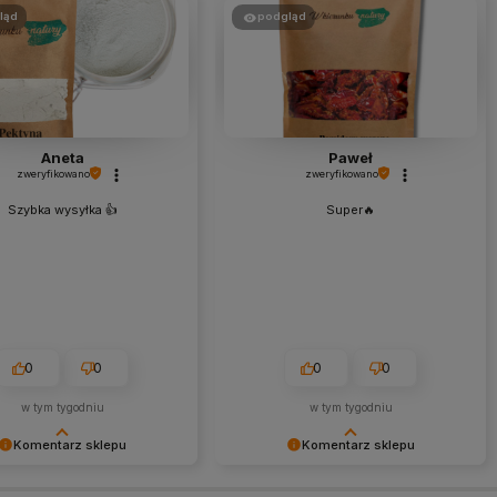
ląd
podgląd
Aneta
Paweł
zweryfikowano
zweryfikowano
Szybka wysyłka 👍️
Super🔥
0
0
0
0
w tym tygodniu
w tym tygodniu
Komentarz sklepu
Komentarz sklepu
my za dobrą opinię i mamy
Dziękujemy za dobrą opinię i mamy