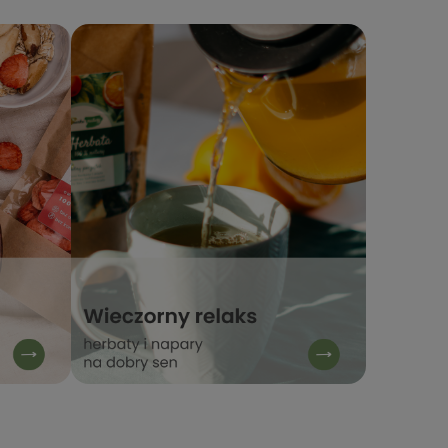
recenzja! Zadowolenie klientów to
zaufanie. Dziękujemy za wy
nasz priorytet. Mamy nadzieję, że
naszego sklepu internetow
do nas wrócisz :) Pozdrawiamy
stacjabio.pl
zespół Stacja Bio