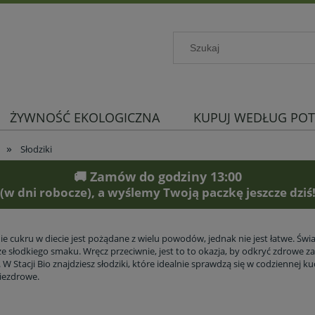
ŻYWNOŚĆ EKOLOGICZNA
KUPUJ WEDŁUG POT
»
Słodziki
🚚 Zamów do godziny 13:00
(w dni robocze), a wyślemy Twoją paczkę jeszcze dziś
ie cukru w diecie jest pożądane z wielu powodów, jednak nie jest łatwe. Św
ze słodkiego smaku. Wręcz przeciwnie, jest to to okazja, by odkryć zdrowe za
W Stacji Bio znajdziesz słodziki, które idealnie sprawdzą się w codziennej kuc
iezdrowe.