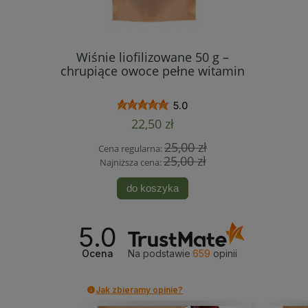
ilizowane
Wiśnie liofilizowane 50 g –
Banany 
minowa
chrupiące owoce pełne witamin
zdrowa al
5.0
22,50 zł
 zł
25,00 zł
Cena regularna:
Cen
 zł
25,00 zł
Najniższa cena:
Naj
do koszyka
5.0
Ocena
Na podstawie
659
opinii
Jak zbieramy opinie?