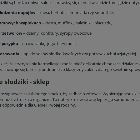
ziki są bardzo uniwersalne i sprawdzą się niemal wszędzie tam, gdzie dotych
słodzenia napojów
– kawa, herbata, lemoniada czy smoothie,
omowych wypiekach
– ciasta, muffinki, naleśniki i placuszki,
przetworów
– dżemy, konfitury, syropy owocowe,
o posypka
– na owsiankę, jogurt czy musli,
gotowania
– np. do sosów słodko-kwaśnych czy potraw kuchni azjatyckiej.
ieć, że erytrytol nie karmelizuje i może mieć delikatnie chłodzące działanie 
zachowuje się bardziej podobnie co klasyczny cukier, dlatego świetnie spra
 słodziki - sklep
rezygnować z ulubionego smaku, by zadbać o zdrowie. Wybierając słodziki nat
jemność z troską o organizm. To dobry krok w stronę lepszego samopoczucia i
 odpowiednie dla Ciebie i Twojej rodziny.