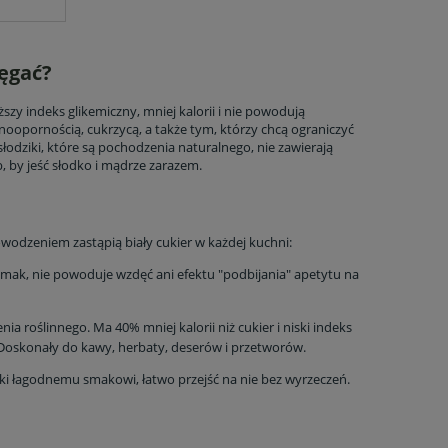
ięgać?
szy indeks glikemiczny, mniej kalorii i nie powodują
oopornością, cukrzycą, a także tym, którzy chcą ograniczyć
słodziki, które są pochodzenia naturalnego, nie zawierają
, by jeść słodko i mądrze zarazem.
owodzeniem zastąpią biały cukier w każdej kuchni:
 smak, nie powoduje wzdęć ani efektu "podbijania" apetytu na
ia roślinnego. Ma 40% mniej kalorii niż cukier i niski indeks
. Doskonały do kawy, herbaty, deserów i przetworów.
ki łagodnemu smakowi, łatwo przejść na nie bez wyrzeczeń.