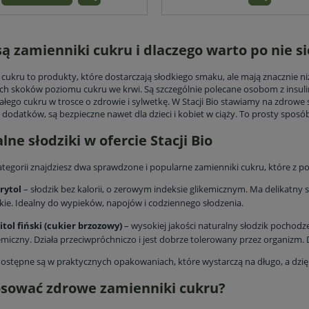
ą zamienniki cukru i dlaczego warto po nie s
cukru to produkty, które dostarczają słodkiego smaku, ale mają znacznie niż
h skoków poziomu cukru we krwi. Są szczególnie polecane osobom z insulin
ałego cukru w trosce o zdrowie i sylwetkę. W Stacji Bio stawiamy na zdrowe 
dodatków, są bezpieczne nawet dla dzieci i kobiet w ciąży. To prosty sposób
lne słodziki w ofercie Stacji Bio
ategorii znajdziesz dwa sprawdzone i popularne zamienniki cukru, które z p
trytol
– słodzik bez kalorii, o zerowym indeksie glikemicznym. Ma delikatny
kie. Idealny do wypieków, napojów i codziennego słodzenia.
itol fiński (cukier brzozowy)
– wysokiej jakości naturalny słodzik pochodzen
emiczny. Działa przeciwpróchniczo i jest dobrze tolerowany przez organizm
ostępne są w praktycznych opakowaniach, które wystarczą na długo, a dzię
osować zdrowe zamienniki cukru?