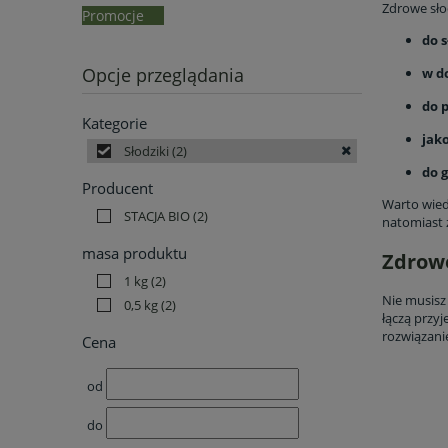
Zdrowe słod
Promocje
do 
Opcje przeglądania
w d
do 
Kategorie
jak
Słodziki
(2)
do 
Producent
Warto wiedz
STACJA BIO
(2)
natomiast 
masa produktu
Zdrowe
1 kg
(2)
Nie musisz 
0,5 kg
(2)
łączą przy
rozwiązanie
Cena
od
do