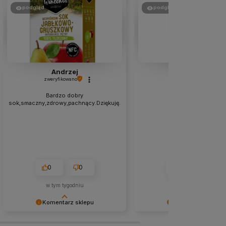
podgląd
podgląd
Andrzej
Sabina
zweryfikowano
zweryfikowano
Bardzo dobry
👍️polecam
sok,smaczny,zdrowy,pachnący.Dziękuję.
0
0
0
0
w tym tygodniu
w tym miesiącu
Komentarz sklepu
Komentarz sklepu
Bardzo cieszy nas Twoja świetna
Cieszy nas Twoja miła opinia