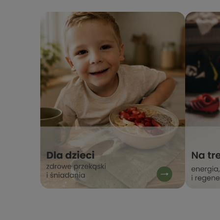
zaufanie. Dziękujemy za wybór
nadzieję
naszego sklepu internetowego
zobaczen
stacjabio.pl