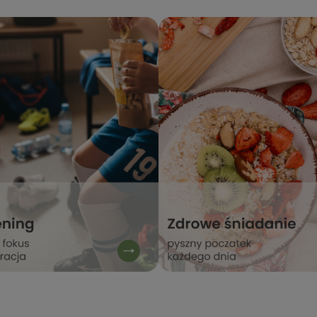
 - do szybkiego
nadzieję - do szybkiego
ia! Stacja Bio
zobaczenia! Stacja Bio