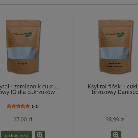
rytol - zamiennik cukru,
Ksylitol fiński - cuk
owy IG dla cukrzuków
brzozowy Danisc
5.0
27,00 zł
38,99 zł
do koszyka