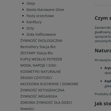
Oleje
Masła klarowane Ghee
Pasty orzechowe
Czym s
Konfitury
Zamienniki 
Octy
gwałtownyc
Zioła liofilizowane
spożycie bi
ŻYWNOŚĆ EKOLOGICZNA
sztucznych 
Bestsellery Stacja Bio
Natura
ZESTAWY Stacja Bio
KUPUJ WEDŁUG POTRZEB
W naszej k
WODA, NAPOJE I SOKI
Ery
KOSMETYKI NATURALNE
słod
ŚRODKI CZYSTOŚCI
Ksyl
AKCESORIA KUCHENNE I DOMOWE
glik
ŻYWNOŚĆ KETOGENICZNA
Produkty d
ŻYWNOŚĆ WEGAŃSKA
ZDROWA ŻYWNOŚĆ DLA DZIECI
Jak st
Nowości