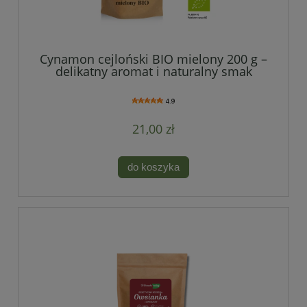
Cynamon cejloński BIO mielony 200 g –
delikatny aromat i naturalny smak
prawdziwego cynamonu
4.9
21,00 zł
do koszyka