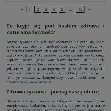
«
1
2
3
4
5
...
16
»
Co kryje się pod hasłem zdrowa i
naturalna żywność?
Zdrowa żywność nie musi być wyszukana. To produkty, które
powstają bez chemii, niepotrzebnych dodatków, sztucznych
aromatów i barwników. Ich skład to zaledwie kilka produktów –
często tylko jeden. Naturalna żywność daje organizmowi to, czego
naprawdę potrzebuje, tzn. wartościowe tłuszcze, białko, błonnik,
witaminy i minerały. Bez przesady, bez przetworzenia. Po prostu
jedzenie w najlepszej, autentycznej wersji. W ofercie Stacja Bio
znajdziesz wyłącznie sprawdzone produkty od znanych i
cenionych dostawców, z którymi łączy nas wspólna filozofia: mniej
przetwarzania, więcej wartości.
Zdrowa żywność - poznaj naszą ofertę
Oferta jest szeroka i różnorodna, dlatego tu możesz zaopatrzyć się
kompleksowo. Zadbaliśmy o to, byś w jednym miejscu znalazł
wszystko, czego potrzebujesz do stworzenia zdrowych, domowych