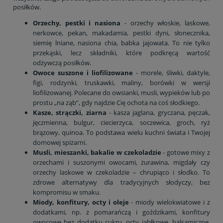
posiłków.
Orzechy, pestki i nasiona
- orzechy włoskie, laskowe,
nerkowce, pekan, makadamia, pestki dyni, słonecznika,
siemię lniane, nasiona chia, babka jajowata. To nie tylko
przekąski, lecz składniki, które podkręcą wartość
odżywczą posiłków.
Owoce suszone i liofilizowane
- morele, śliwki, daktyle,
figi, rodzynki, truskawki, maliny, borówki w wersji
liofilizowanej. Polecane do owsianki, musli, wypieków lub po
prostu „na ząb”, gdy najdzie Cię ochota na coś słodkiego.
Kasze, strączki, ziarna
- kasza jaglana, gryczana, pęczak,
jęczmienna, bulgur, ciecierzyca, soczewica, groch, ryż
brązowy, quinoa. To podstawa wielu kuchni świata i Twojej
domowej spiżarni.
Musli, mieszanki, bakalie w czekoladzie
- gotowe mixy z
orzechami i suszonymi owocami, żurawina, migdały czy
orzechy laskowe w czekoladzie – chrupiąco i słodko. To
zdrowe alternatywy dla tradycyjnych słodyczy, bez
kompromisu w smaku.
Miody, konfitury, octy i oleje
- miody wielokwiatowe i z
dodatkami, np. z pomarańczą i goździkami, konfitury
owocowe bez dodatku cukru, octy jabłkowe, balsamiczne,