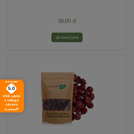
/ 1 kg)
38,00 zł
do koszyka
5.0
659
opinii
z całego
okresu