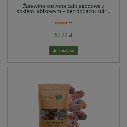
Żurawina suszona całojagodowa z
sokiem jabłkowym – bez dodatku cukru
5.0
59,90 zł
do koszyka