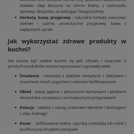
ziołowe, oleje tłoczone na zimno: lniany, z czarnuszki,
dyniowy. Wszystko, co wzbogaci Twoją kuchnię.
Herbaty, kawy, przyprawy
- naturalne herbaty owocowe,
ziołowe i czarne, aromatyczne przyprawy, kawa z
najlepszych upraw.
Jak wykorzystać zdrowe produkty w
kuchni?
Nie musisz być szefem kuchni, by jeść zdrowo i smacznie. Z
prostych produktów możesz wyczarować naprawdę wiele:
Śniadanie
- owsianka z płatków owsianych z daktylami i
orzechami; musli z jogurtem i owocami liofilizowanymi
Obiad
- kasza jaglana z pieczonymi warzywami i pestkami
słonecznika; soczewica z aromatycznymi przyprawami
Kolacja
- sałatka z rukolą, orzechami włoskimi i dessingiem
z oleju lnianego
Deser
- liofilizowane maliny z gorzką czekoladą lub miód z
konfiturą na chrupkim pieczywie