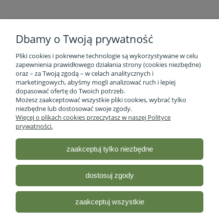
Dbamy o Twoją prywatność
Pliki cookies i pokrewne technologie są wykorzystywane w celu
zapewnienia prawidłowego działania strony (cookies niezbędne)
oraz – za Twoją zgodą – w celach analitycznych i
marketingowych, abyśmy mogli analizować ruch i lepiej
Informacje o firmie
dopasować ofertę do Twoich potrzeb.
Możesz zaakceptować wszystkie pliki cookies, wybrać tylko
niezbędne lub dostosować swoje zgody.
Obsługa klienta
Więcej o plikach cookies przeczytasz w naszej Polityce
prywatności.
Pomoc
zaakceptuj tylko niezbędne
Moje konto
dostosuj zgody
Sklep ze zdrową żywnością - Stacja Bio
| ul. lubelska 46 2/12,
R35-959 Rzeszów, woj.podkarpackie |
Email:
sklep@stacjabio.pl
zaakceptuj wszystkie
Tel.:
533 750 361
| NIP: 5170418066
Odwiedź nasz profil na
Facebooku!