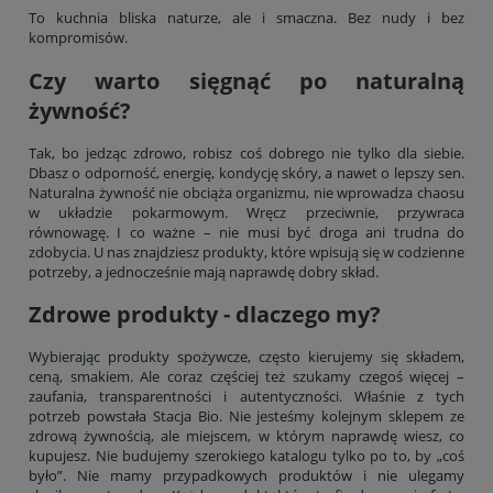
To kuchnia bliska naturze, ale i smaczna. Bez nudy i bez
kompromisów.
Czy warto sięgnąć po naturalną
żywność?
Tak, bo jedząc zdrowo, robisz coś dobrego nie tylko dla siebie.
Dbasz o odporność, energię, kondycję skóry, a nawet o lepszy sen.
Naturalna żywność nie obciąża organizmu, nie wprowadza chaosu
w układzie pokarmowym. Wręcz przeciwnie, przywraca
równowagę. I co ważne – nie musi być droga ani trudna do
zdobycia. U nas znajdziesz produkty, które wpisują się w codzienne
potrzeby, a jednocześnie mają naprawdę dobry skład.
Zdrowe produkty - dlaczego my?
Wybierając produkty spożywcze, często kierujemy się składem,
ceną, smakiem. Ale coraz częściej też szukamy czegoś więcej –
zaufania, transparentności i autentyczności. Właśnie z tych
potrzeb powstała Stacja Bio. Nie jesteśmy kolejnym sklepem ze
zdrową żywnością, ale miejscem, w którym naprawdę wiesz, co
kupujesz. Nie budujemy szerokiego katalogu tylko po to, by „coś
było”. Nie mamy przypadkowych produktów i nie ulegamy