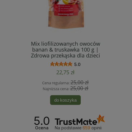
wałki 50 g
Mix liofilizowanych owoców
Żurawin
 dzieci i
banan & truskawka 100 g |
owoce 20
Zdrowa przekąska dla dzieci
5.0
22,75 zł
 zł
25,00 zł
Cena regularna:
Cen
 zł
25,00 zł
Najniższa cena:
Naj
do koszyka
5.0
Ocena
Na podstawie
659
opinii