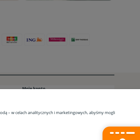
Moje konto
o
Twoje zamówienia
Ustawienia konta
zgodą – w celach analitycznych i marketingowych, abyśmy mogli
AQ
Ulubione