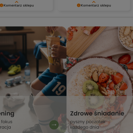
Komentarz sklepu
Komentarz sklepu
my za dobrą opinię i mamy
Dziękujemy za dobrą opinię i mamy
 - do szybkiego
nadzieję - do szybkiego
ia! Stacja Bio
zobaczenia! Stacja Bio