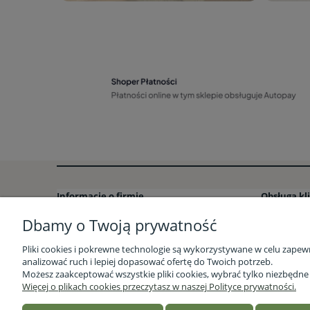
Informacje o firmie
Obsługa kl
Dbamy o Twoją prywatność
Kontakt i dane firmy – Stacja Bio
Formy płatn
Sklep stacjonarny Stacja Bio w Rzeszowie
Formy dos
Pliki cookies i pokrewne technologie są wykorzystywane w celu zapew
O firmie
Czas realiz
analizować ruch i lepiej dopasować ofertę do Twoich potrzeb.
Możesz zaakceptować wszystkie pliki cookies, wybrać tylko niezbędn
Opinie Trustmate
Zwroty i re
Więcej o plikach cookies przeczytasz w naszej Polityce prywatności.
Nasz profil Facebook
Blog