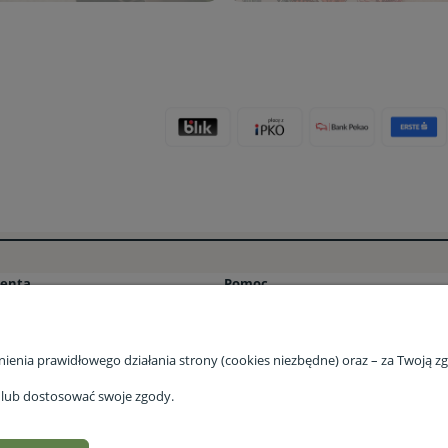
ienta
Pomoc
ości
Pytania i odpowiedzi (FAQ) – Stacja Bi
tawy
Program lojalnościowy Stacja Bio ⭐
nienia prawidłowego działania strony (cookies niezbędne) oraz – za Twoją 
acji zamówienia
Program lojalnościowy Stacja Bio – F
e lub dostosować swoje zgody.
klamacje
Regulamin programu lojalnościowego
Regulamin
Polityka prywatności