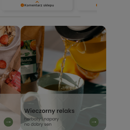
Komentarz sklepu
Komentarz sklepu
Bardzo cieszy nas Twoja świetna
Cieszy nas Twoja miła opinia
recenzja! Zadowolenie klientów to
zaufanie. Dziękujemy za wy
nasz priorytet. Mamy nadzieję, że
naszego sklepu internetow
do nas wrócisz :) Pozdrawiamy
stacjabio.pl
zespół Stacja Bio