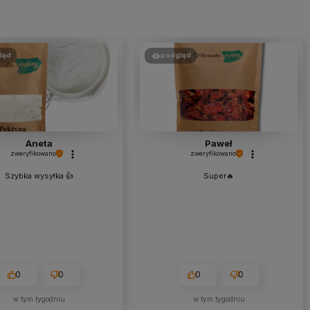
ląd
podgląd
Aneta
Paweł
zweryfikowano
zweryfikowano
Szybka wysyłka 👍️
Super🔥
0
0
0
0
w tym tygodniu
w tym tygodniu