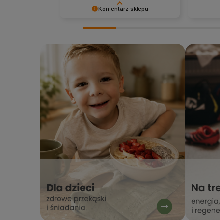
Komentarz sklepu
Cieszy nas Twoja miła opinia i
Dziękuje
zaufanie. Dziękujemy za wybór
nadzieję
naszego sklepu internetowego
zobaczen
stacjabio.pl