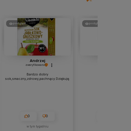
podgląd
podgląd
Andrzej
Sabina
zweryfikowano
zweryfikowano
Bardzo dobry
👍️polecam
sok,smaczny,zdrowy,pachnący.Dziękuję.
0
0
0
0
w tym tygodniu
w tym miesiącu