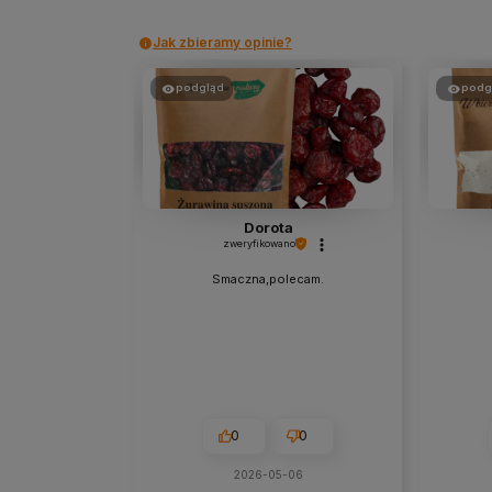
Jak zbieramy opinie?
podgląd
podg
Dorota
zweryfikowano
Smaczna,polecam.
0
0
2026-05-06