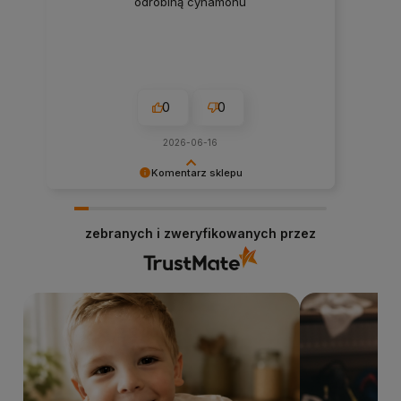
odrobiną cynamonu
0
0
2026-06-16
Komentarz sklepu
Cieszy nas Twoja miła opinia i zaufanie.
Dziękujemy za wybór naszego sklepu
zebranych i zweryfikowanych przez
internetowego stacjabio.pl