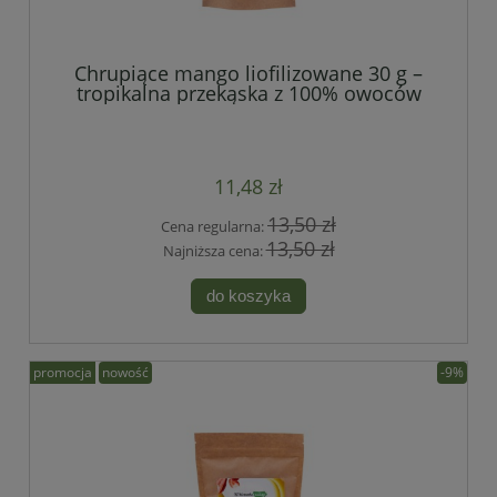
Chrupiące mango liofilizowane 30 g –
tropikalna przekąska z 100% owoców
11,48 zł
13,50 zł
Cena regularna:
13,50 zł
Najniższa cena:
do koszyka
promocja
nowość
-9%