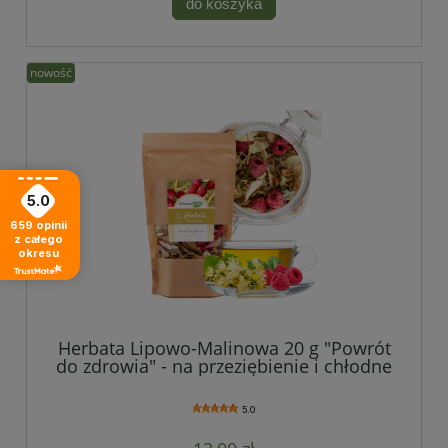
do koszyka
nowość
5.0
659
opinii
z całego
okresu
Herbata Lipowo-Malinowa 20 g "Powrót
do zdrowia" - na przeziębienie i chłodne
dni
5.0