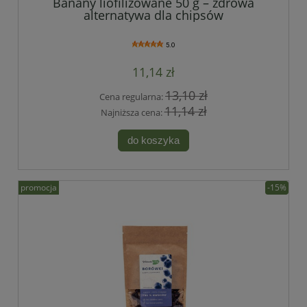
Banany liofilizowane 50 g – zdrowa
alternatywa dla chipsów
5.0
11,14 zł
13,10 zł
Cena regularna:
11,14 zł
Najniższa cena:
do koszyka
promocja
-15%