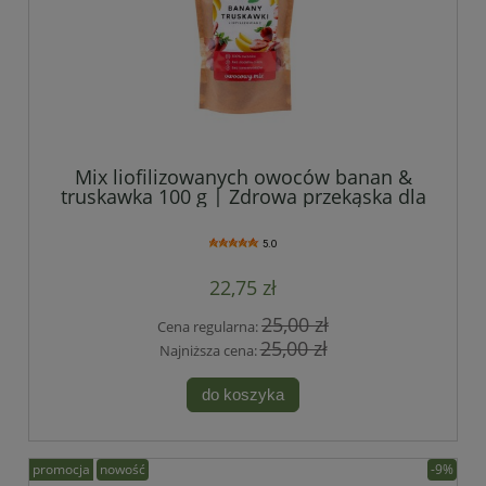
Mix liofilizowanych owoców banan &
truskawka 100 g | Zdrowa przekąska dla
dzieci
5.0
22,75 zł
25,00 zł
Cena regularna:
25,00 zł
Najniższa cena:
do koszyka
promocja
nowość
-9%