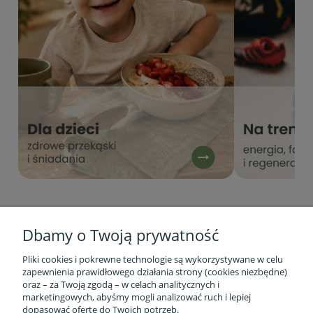
Dbamy o Twoją prywatność
Pliki cookies i pokrewne technologie są wykorzystywane w celu
zapewnienia prawidłowego działania strony (cookies niezbędne)
oraz – za Twoją zgodą – w celach analitycznych i
marketingowych, abyśmy mogli analizować ruch i lepiej
Informacje o firmie
dopasować ofertę do Twoich potrzeb.