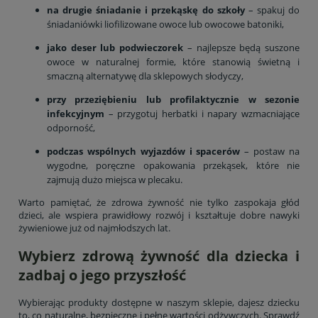
na drugie śniadanie i przekąskę do szkoły
– spakuj do
śniadaniówki liofilizowane owoce lub owocowe batoniki,
jako deser lub podwieczorek
– najlepsze będą suszone
owoce w naturalnej formie, które stanowią świetną i
smaczną alternatywę dla sklepowych słodyczy,
przy przeziębieniu lub profilaktycznie w sezonie
infekcyjnym
– przygotuj herbatki i napary wzmacniające
odporność,
podczas wspólnych wyjazdów i spacerów
– postaw na
wygodne, poręczne opakowania przekąsek, które nie
zajmują dużo miejsca w plecaku.
Warto pamiętać, że zdrowa żywność nie tylko zaspokaja głód
dzieci, ale wspiera prawidłowy rozwój i kształtuje dobre nawyki
żywieniowe już od najmłodszych lat.
Wybierz zdrową żywność dla dziecka i
zadbaj o jego przyszłość
Wybierając produkty dostępne w naszym sklepie, dajesz dziecku
to, co naturalne, bezpieczne i pełne wartości odżywczych. Sprawdź