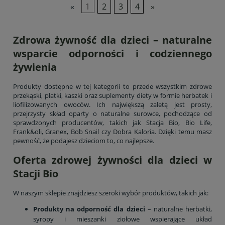
«
1
2
3
4
»
Zdrowa żywność dla dzieci – naturalne
wsparcie odporności i codziennego
żywienia
Produkty dostępne w tej kategorii to przede wszystkim zdrowe
przekąski, płatki, kaszki oraz suplementy diety w formie herbatek i
liofilizowanych owoców. Ich największą zaletą jest prosty,
przejrzysty skład oparty o naturalne surowce, pochodzące od
sprawdzonych producentów, takich jak Stacja Bio, Bio Life,
Frank&oli, Granex, Bob Snail czy Dobra Kaloria. Dzięki temu masz
pewność, że podajesz dzieciom to, co najlepsze.
Oferta zdrowej żywności dla dzieci w
Stacji Bio
W naszym sklepie znajdziesz szeroki wybór produktów, takich jak:
Produkty na odporność dla dzieci
– naturalne herbatki,
syropy i mieszanki ziołowe wspierające układ