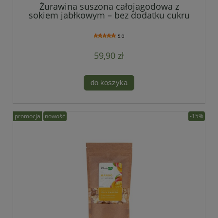
Żurawina suszona całojagodowa z
sokiem jabłkowym – bez dodatku cukru
5.0
59,90 zł
do koszyka
promocja
nowość
-15%