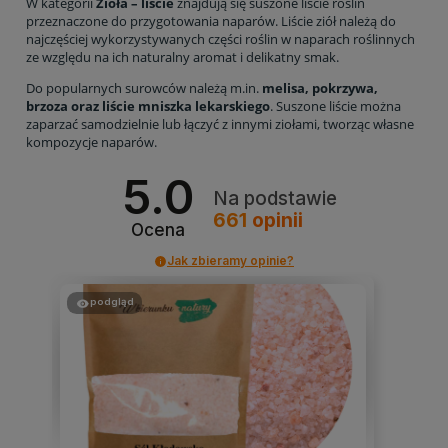
W kategorii
Zioła – liście
znajdują się suszone liście roślin
przeznaczone do przygotowania naparów. Liście ziół należą do
najczęściej wykorzystywanych części roślin w naparach roślinnych
ze względu na ich naturalny aromat i delikatny smak.
Do popularnych surowców należą m.in.
melisa, pokrzywa,
brzoza oraz liście mniszka lekarskiego
. Suszone liście można
zaparzać samodzielnie lub łączyć z innymi ziołami, tworząc własne
kompozycje naparów.
5.0
Na podstawie
661
opinii
Ocena
Jak zbieramy opinie?
podgląd