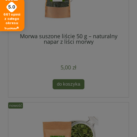
5.0
661
opinii
z całego
okresu
Morwa suszone liście 50 g – naturalny
napar z liści morwy
5,00 zł
do koszyka
nowość