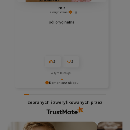
mir
zweryfikowano
sól oryginalna
0
0
w tym miesiącu
Komentarz sklepu
Dziękujemy za miłe słowa i pozytywną ocenę!
Zapraszamy na ponowne zakupy. Stacja Bio
zebranych i zweryfikowanych przez