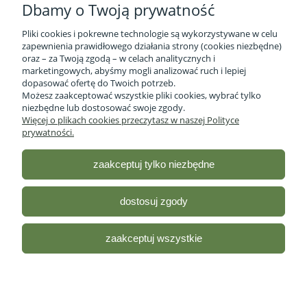
Dbamy o Twoją prywatność
Pliki cookies i pokrewne technologie są wykorzystywane w celu
zapewnienia prawidłowego działania strony (cookies niezbędne)
oraz – za Twoją zgodą – w celach analitycznych i
marketingowych, abyśmy mogli analizować ruch i lepiej
Informacje o firmie
dopasować ofertę do Twoich potrzeb.
Możesz zaakceptować wszystkie pliki cookies, wybrać tylko
niezbędne lub dostosować swoje zgody.
Obsługa klienta
Więcej o plikach cookies przeczytasz w naszej Polityce
prywatności.
Pomoc
zaakceptuj tylko niezbędne
Moje konto
dostosuj zgody
Sklep ze zdrową żywnością - Stacja Bio
| ul. lubelska 46 2/12,
R35-959 Rzeszów, woj.podkarpackie |
Email:
sklep@stacjabio.pl
zaakceptuj wszystkie
Tel.:
533 750 361
| NIP: 5170418066
Odwiedź nasz profil na
Facebooku!
pokaż pełną wersję strony