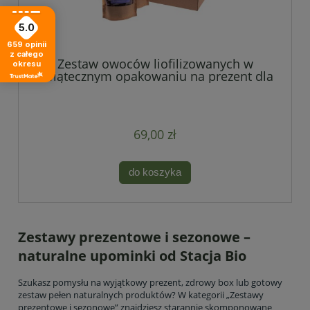
5.0
659
opinii
z całego
Zestaw owoców liofilizowanych w
okresu
świątecznym opakowaniu na prezent dla
dziecka
69,00 zł
do koszyka
Zestawy prezentowe i sezonowe –
naturalne upominki od Stacja Bio
Szukasz pomysłu na wyjątkowy prezent, zdrowy box lub gotowy
zestaw pełen naturalnych produktów? W kategorii „Zestawy
prezentowe i sezonowe” znajdziesz starannie skomponowane