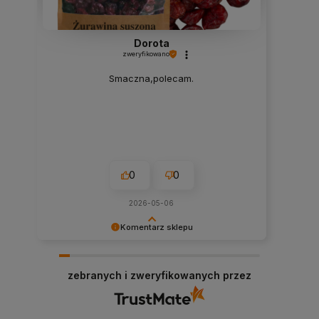
Dorota
zweryfikowano
Smaczna,polecam.
0
0
2026-05-06
Komentarz sklepu
Cieszy nas Twoja miła opinia i zaufanie.
Dziękujemy za wybór naszego sklepu
zebranych i zweryfikowanych przez
internetowego stacjabio.pl