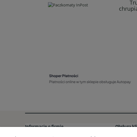
Tr
chrupi
Informacje o firmie
Obsługa kl