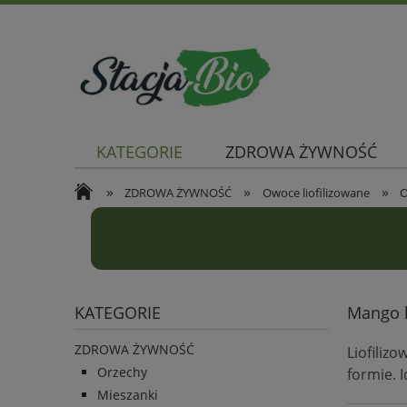
KATEGORIE
ZDROWA ŻYWNOŚĆ
»
»
»
ZDROWA ŻYWNOŚĆ
Owoce liofilizowane
O
KATEGORIE
Mango l
ZDROWA ŻYWNOŚĆ
Liofiliz
Orzechy
formie. 
Mieszanki