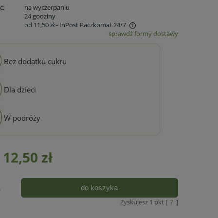
ć:
na wyczerpaniu
:
24 godziny
od 11,50 zł
- InPost Paczkomat 24/7
sprawdź formy dostawy
Cena nie zawiera ewentualnych kosztów
płatności
Bez dodatku cukru
Dla dzieci
W podróży
12,50 zł
do koszyka
.
Zyskujesz
1
pkt [
?
]