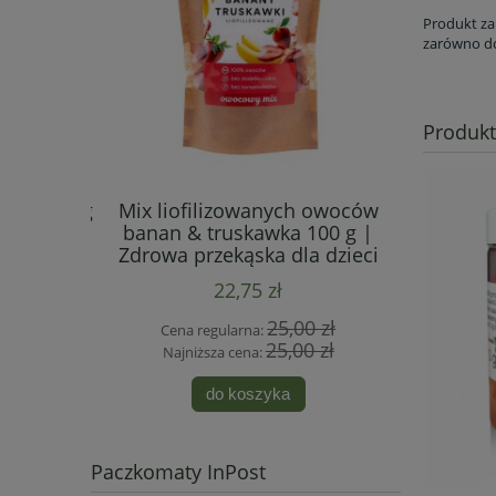
Produkt z
zarówno do
Produk
wałki 50 g
Mix liofilizowanych owoców
Żurawin
 dzieci i
banan & truskawka 100 g |
owoce 20
Zdrowa przekąska dla dzieci
22,75 zł
 zł
25,00 zł
Cena regularna:
Cen
 zł
25,00 zł
Najniższa cena:
Naj
do koszyka
Paczkomaty InPost