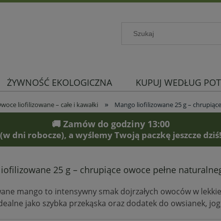
ŻYWNOŚĆ EKOLOGICZNA
KUPUJ WEDŁUG POT
»
woce liofilizowane – całe i kawałki
Mango liofilizowane 25 g – chrupią
🚚 Zamów do godziny 13:00
(w dni robocze), a wyślemy Twoją paczkę jeszcze dziś
iofilizowane 25 g – chrupiące owoce pełne naturaln
owane mango to intensywny smak dojrzałych owoców w lekkiej
Idealne jako szybka przekąska oraz dodatek do owsianek, jo