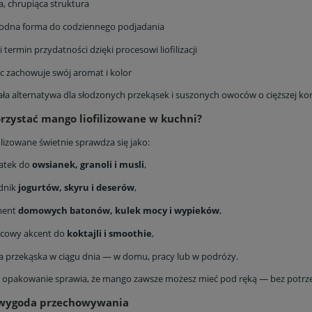
a, chrupiąca struktura
odna forma do codziennego podjadania
i termin przydatności dzięki procesowi liofilizacji
 zachowuje swój aromat i kolor
ła alternatywa dla słodzonych przekąsek i suszonych owoców o cięższej kon
rzystać mango liofilizowane w kuchni?
lizowane świetnie sprawdza się jako:
atek do
owsianek, granoli i musli
,
dnik
jogurtów, skyru i deserów
,
ment
domowych batonów, kulek mocy i wypieków
,
cowy akcent do
koktajli i smoothie
,
a przekąska w ciągu dnia — w domu, pracy lub w podróży.
 opakowanie sprawia, że mango zawsze możesz mieć pod ręką — bez potrze
 wygoda przechowywania