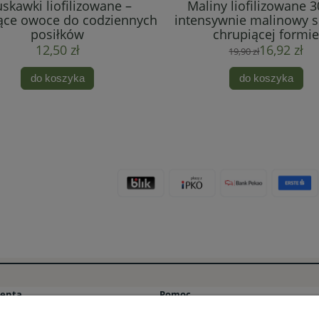
uskawki liofilizowane –
Maliny liofilizowane 3
ące owoce do codziennych
intensywnie malinowy 
posiłków
chrupiącej formi
12,50 zł
16,92 zł
19,90 zł
do koszyka
do koszyka
ienta
Pomoc