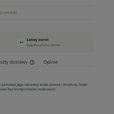
j o produkt
Łatwy zwrot
↩
wygodny proces zwrotu
szty dostawy
Opinie
Cena nie zawiera ewentualnych kosztów
płatności
ąc zachować jego naturalny smak, aromat i strukturę. Dzięki
atków i bez kompromisów smakowych.