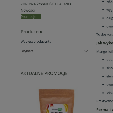
lekk
ZDROWA ŻYWNOŚĆ DLA DZIECI
wyg
Nowości
Promocje
dług
owoc
Producenci
To doskona
Wybierz producenta
Jak wyko
Mango liofi
dod
skła
AKTUALNE PROMOCJE
ele
owo
lekk
Praktyczne
Forma i