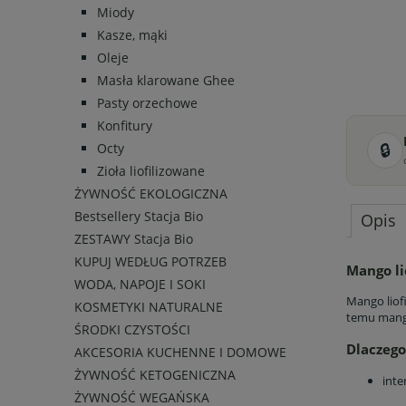
Miody
Kasze, mąki
Oleje
Masła klarowane Ghee
Pasty orzechowe
Konfitury
🔒
Octy
Zioła liofilizowane
ŻYWNOŚĆ EKOLOGICZNA
Bestsellery Stacja Bio
Opis
ZESTAWY Stacja Bio
KUPUJ WEDŁUG POTRZEB
Mango li
WODA, NAPOJE I SOKI
Mango liofi
KOSMETYKI NATURALNE
temu mango
ŚRODKI CZYSTOŚCI
Dlaczego
AKCESORIA KUCHENNE I DOMOWE
ŻYWNOŚĆ KETOGENICZNA
int
ŻYWNOŚĆ WEGAŃSKA