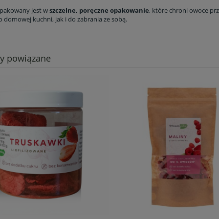
apakowany jest w
szczelne, poręczne opakowanie
, które chroni owoce prz
 domowej kuchni, jak i do zabrania ze sobą.
ty powiązane
a liofilizowana całe
Chrupiące borówki liofilizow
 g - zdrowa przekąska,
30 g - bomba witaminowa
naturalna moc
10,63 zł
12,33 zł
12,50 zł
14,50 zł
a regularna:
Cena regularna:
12,50 zł
14,50 zł
niższa cena:
Najniższa cena:
do koszyka
do koszyka