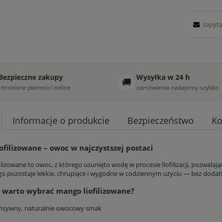
zapyta
Bezpieczne zakupy
Wysyłka w 24 h
🚚
chronione płatności online
zamówienia nadajemy szybko
Informacje o produkcie
Bezpieczeństwo
Ko
ofilizowane – owoc w najczystszej postaci
lizowane to owoc, z którego usunięto wodę w procesie liofilizacji, pozwalaj
 pozostaje lekkie, chrupiące i wygodne w codziennym użyciu — bez dod
 warto wybrać mango liofilizowane?
ensywny, naturalnie owocowy smak