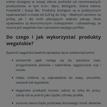
online dostępna w naszej ofercie pochodzi od renomowanych
producentów, w tym m.in.: Alpro, BeOrganic, Dobra Kaloria,
Frank&Oli i Stacja Bio. Produkty dostępne są w praktycznych
opakowaniach o masie od 0,25 kg do 3 kg – idealnych zarówno na
próbę, jak i dla osób planujących większe zakupy. Duże
opakowania są ekonomicznym rozwiązaniem i udowadniają, że
można jeść wegańsko bez rujnowania swojego portfela.
Do czego i jak wykorzystać produkty
wegańskie?
Żywność wegańska świetnie sprawdza się w codziennej kuchni:
zamienniki jajek nadają się do pieczenia ciast,
przygotowania placków i naleśników, zagęszczania zup i
sosów,
mleka roślinne są odpowiednie do kawy, smoothie,
owsianki lub wypieków,
wegańskie przekąski możesz zabrać ze sobą do pracy,
szkoły lub w podróż jako szybki, zdrowy posiłek,
suszone owoce będą podstawą domowego musli, deserów