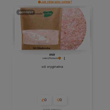
Jak zbieramy opinie?
podgląd
mir
zweryfikowano
sól oryginalna
0
0
w tym miesiącu