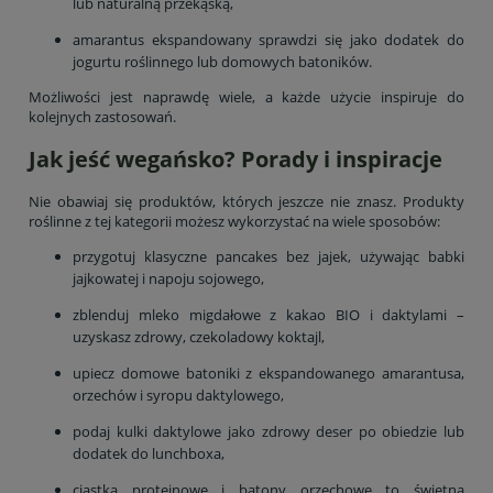
lub naturalną przekąską,
amarantus ekspandowany sprawdzi się jako dodatek do
jogurtu roślinnego lub domowych batoników.
Możliwości jest naprawdę wiele, a każde użycie inspiruje do
kolejnych zastosowań.
Jak jeść wegańsko? Porady i inspiracje
Nie obawiaj się produktów, których jeszcze nie znasz. Produkty
roślinne z tej kategorii możesz wykorzystać na wiele sposobów:
przygotuj klasyczne pancakes bez jajek, używając babki
jajkowatej i napoju sojowego,
zblenduj mleko migdałowe z kakao BIO i daktylami –
uzyskasz zdrowy, czekoladowy koktajl,
upiecz domowe batoniki z ekspandowanego amarantusa,
orzechów i syropu daktylowego,
podaj kulki daktylowe jako zdrowy deser po obiedzie lub
dodatek do lunchboxa,
ciastka proteinowe i batony orzechowe to świetna