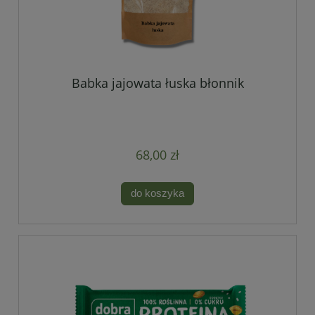
Babka jajowata łuska błonnik
68,00 zł
do koszyka