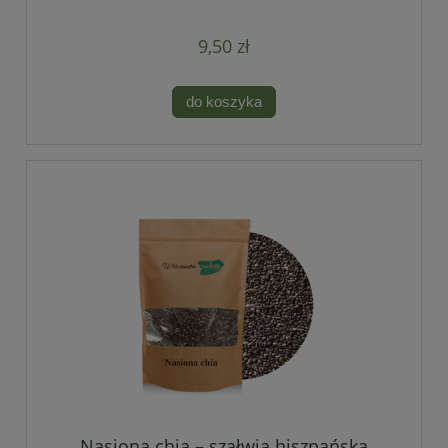
9,50 zł
do koszyka
Nasiona chia – szałwia hiszpańska