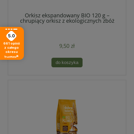
Orkisz ekspandowany BIO 120 g –
chrupiący orkisz z ekologicznych zbóż
5.0
661
opinii
9,50 zł
z całego
okresu
do koszyka