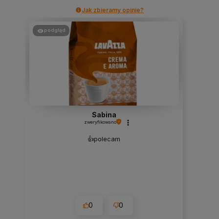
Jak zbieramy opinie?
podgląd
Sabina
zweryfikowano
👍️polecam
0
0