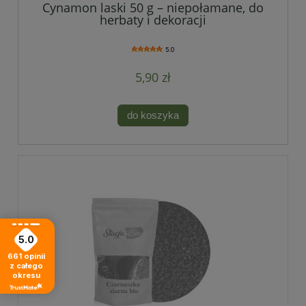
Cynamon laski 50 g – niepołamane, do
herbaty i dekoracji
5.0
5,90 zł
do koszyka
5.0
661
opinii
z całego
okresu