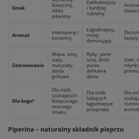
Delikatniejszy
klasyczny,
Aromat
Smak
i bardziej
lekko
zbalan
subtelny
pikantny
Łagodniejszy,
Intensywny i
Złożony
Aromat
mniej
korzenny
świeży
dominujący
Mięsa, sosy,
Ryby, jasne
zupy,
sosy, drób,
Steki, s
Zastosowanie
marynaty,
puree,
młynki
dania
delikatne
premi
grillowe
dania
Dla osób
Dla osób
Dla os
szukających
lubiących
szukaj
Dla kogo?
klasycznego,
łagodniejsze
różnor
mocnego
przyprawy
aroma
smaku
Piperina – naturalny składnik pieprzu