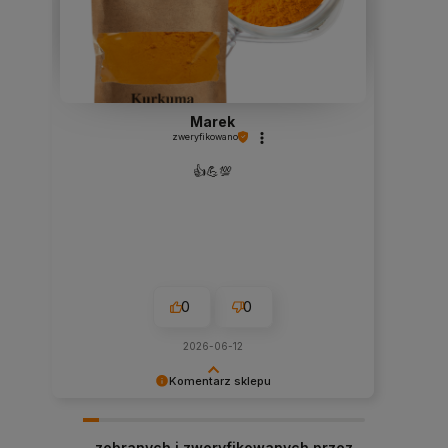
Marek
zweryfikowano
👍️💪💯
0
0
2026-06-12
Komentarz sklepu
Dziękujemy za czas poświęcony na podzielenie
się z nami Twoją opinią o naszym sklepie!
zebranych i zweryfikowanych przez