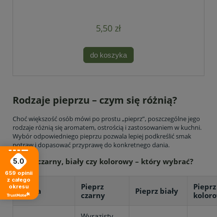
5,50 zł
do koszyka
Rodzaje pieprzu – czym się różnią?
Choć większość osób mówi po prostu „pieprz”, poszczególne jego
rodzaje różnią się aromatem, ostrością i zastosowaniem w kuchni.
Wybór odpowiedniego pieprzu pozwala lepiej podkreślić smak
potraw i dopasować przyprawę do konkretnego dania.
Pieprz czarny, biały czy kolorowy – który wybrać?
5.0
659
opinii
z całego
Pieprz
Pieprz
okresu
Cecha
Pieprz biały
czarny
kolor
Wyrazisty,