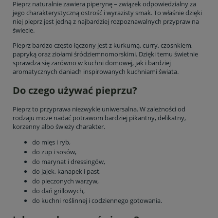
Pieprz naturalnie zawiera piperynę – związek odpowiedzialny za
jego charakterystyczną ostrość i wyrazisty smak. To właśnie dzięki
niej pieprz jest jedną z najbardziej rozpoznawalnych przypraw na
świecie.
Pieprz bardzo często łączony jest z kurkumą, curry, czosnkiem,
papryką oraz ziołami śródziemnomorskimi. Dzięki temu świetnie
sprawdza się zarówno w kuchni domowej, jak i bardziej
aromatycznych daniach inspirowanych kuchniami świata.
Do czego używać pieprzu?
Pieprz to przyprawa niezwykle uniwersalna. W zależności od
rodzaju może nadać potrawom bardziej pikantny, delikatny,
korzenny albo świeży charakter.
do mięs i ryb,
do zup i sosów,
do marynat i dressingów,
do jajek, kanapek i past,
do pieczonych warzyw,
do dań grillowych,
do kuchni roślinnej i codziennego gotowania.