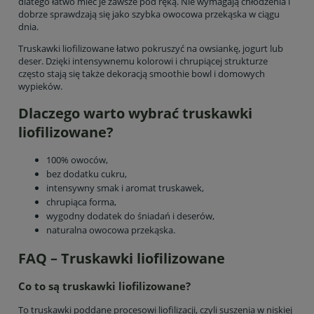
dlatego łatwo mieć je zawsze pod ręką. Nie wymagają chłodzenia i
dobrze sprawdzają się jako szybka owocowa przekąska w ciągu
dnia.
Truskawki liofilizowane łatwo pokruszyć na owsiankę, jogurt lub
deser. Dzięki intensywnemu kolorowi i chrupiącej strukturze
często stają się także dekoracją smoothie bowl i domowych
wypieków.
Dlaczego warto wybrać truskawki
liofilizowane?
100% owoców,
bez dodatku cukru,
intensywny smak i aromat truskawek,
chrupiąca forma,
wygodny dodatek do śniadań i deserów,
naturalna owocowa przekąska.
FAQ – Truskawki liofilizowane
Co to są truskawki liofilizowane?
To truskawki poddane procesowi liofilizacji, czyli suszenia w niskiej