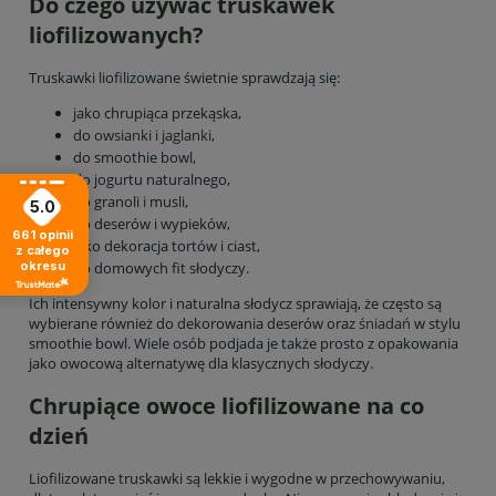
Do czego używać truskawek
liofilizowanych?
Truskawki liofilizowane świetnie sprawdzają się:
jako chrupiąca przekąska,
do
owsianki i jaglanki
,
do smoothie bowl,
do jogurtu naturalnego,
do granoli i musli,
5.0
do deserów i wypieków,
661
opinii
jako dekoracja tortów i ciast,
z całego
okresu
do domowych fit słodyczy.
Ich intensywny kolor i naturalna słodycz sprawiają, że często są
wybierane również do dekorowania deserów oraz
śniadań
w stylu
smoothie bowl. Wiele osób podjada je także prosto z opakowania
jako owocową alternatywę dla klasycznych słodyczy.
Chrupiące owoce liofilizowane na co
dzień
Liofilizowane truskawki są lekkie i wygodne w przechowywaniu,