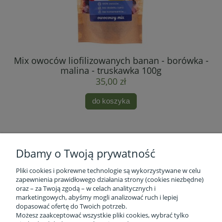
Mix owoców liofilizowanych banan - borówka -
malina - truskawka 100g
35,00 zł
do koszyka
Dbamy o Twoją prywatność
Pliki cookies i pokrewne technologie są wykorzystywane w celu
zapewnienia prawidłowego działania strony (cookies niezbędne)
oraz – za Twoją zgodą – w celach analitycznych i
marketingowych, abyśmy mogli analizować ruch i lepiej
Informacje o firmie
dopasować ofertę do Twoich potrzeb.
Możesz zaakceptować wszystkie pliki cookies, wybrać tylko