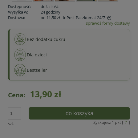
Dostępność:
duża ilość
Wysyłka w:
24 godziny
Dostawa:
od 11,50 zł
- InPost Paczkomat 24/7
sprawdź formy dostawy
Cena nie zawiera ewentualnych kosztów płatności
Bez dodatku cukru
Dla dzieci
Bestseller
13,90 zł
Cena:
do koszyka
Zyskujesz
1
pkt [
?
]
szt.