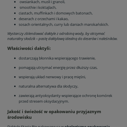
owsiankach, musli i granoli,
smoothie i koktajlach,
ciastach, muffinkach i domowych batonach,
deserach z orzechami i kakao,
sosach orientalnych, curry lub daniach marokańskich.
Wystarczy zblendować daktyle z odrobiną wody, by otrzymać
naturalny słodzik – pastę daktylową idealną do deserów i naleśników.
Właściwości daktyli:
dostarczają błonnika wspierającego trawienie,
pomagają utrzymać energię przez dłuższy czas,
wspierają układ nerwowy i pracę mięśni,
naturalna alternatywa dla słodyczy,
zawierają antyoksydanty wspierające ochronę komórek
przed stresem oksydacyjnym.
Jakość i świeżość w opakowaniu przyjaznym
środowisku
Daktyle Stacja Bio pakowane są w
ekologiczne opakowania