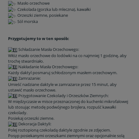
Masło orzechowe
Czekolada (gorzka lub mleczna), kawałki
Orzeszki ziemne, posiekane
Sól morska
Przygotujemy to w ten sposób:
Schładzanie Masła Orzechowego:
Włóż masło orzechowe do lodówki na co najmniej 1 godzinę, aby
trochę stwardniało.
Nakładanie Masła Orzechowego:
Każdy daktyl posmaruj schłodzonym masłem orzechowym.
Zamrażanie:
Umieść nadziane daktyle w zamrażarce przez 15 minut, aby
ustawić masło orzechowe.
Przygotowanie Czekolady i Orzeszków Ziemnych:
W międzyczasie w misce przeznaczonej do kuchenki mikrofalowej
lub stosując metodę podwójnego brojlera, rozpuść kawałki
czekolady.
Posiekaj orzeszki ziemne.
Dekoracja Daktyli:
Polej roztopioną czekoladą daktyle zgodnie ze zdjęciem.
Posyp posiekanymi orzeszkami ziemnymi oraz opcjonalnie solą