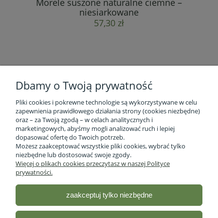
Morele suszone naturalne ciemne –
su
niesiarkowane
57,30 zł
Dbamy o Twoją prywatność
Pliki cookies i pokrewne technologie są wykorzystywane w celu
zapewnienia prawidłowego działania strony (cookies niezbędne)
oraz – za Twoją zgodą – w celach analitycznych i
marketingowych, abyśmy mogli analizować ruch i lepiej
Informacje o firmie
dopasować ofertę do Twoich potrzeb.
Możesz zaakceptować wszystkie pliki cookies, wybrać tylko
niezbędne lub dostosować swoje zgody.
Obsługa klienta
Więcej o plikach cookies przeczytasz w naszej Polityce
prywatności.
Pomoc
zaakceptuj tylko niezbędne
Moje konto