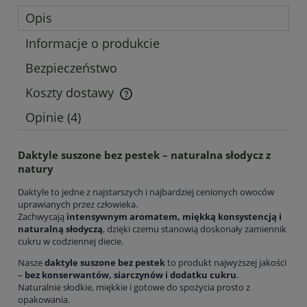
Opis
Informacje o produkcie
Bezpieczeństwo
Koszty dostawy
Cena nie zawiera ewentualnych kosztów płatności
Opinie
(4)
Daktyle suszone bez pestek – naturalna słodycz z
natury
Daktyle to jedne z najstarszych i najbardziej cenionych owoców
uprawianych przez człowieka.
Zachwycają
intensywnym aromatem, miękką konsystencją i
naturalną słodyczą
, dzięki czemu stanowią doskonały zamiennik
cukru w codziennej diecie.
Nasze
daktyle suszone bez pestek
to produkt najwyższej jakości
–
bez konserwantów, siarczynów i dodatku cukru
.
Naturalnie słodkie, miękkie i gotowe do spożycia prosto z
opakowania.