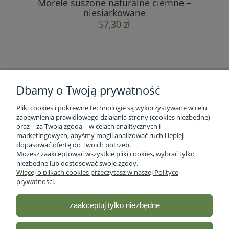
Morele suszone naturalne ciemne –
su
niesiarkowane
57,30 zł
Dbamy o Twoją prywatność
Pliki cookies i pokrewne technologie są wykorzystywane w celu
zapewnienia prawidłowego działania strony (cookies niezbędne)
oraz – za Twoją zgodą – w celach analitycznych i
marketingowych, abyśmy mogli analizować ruch i lepiej
Informacje o firmie
dopasować ofertę do Twoich potrzeb.
Możesz zaakceptować wszystkie pliki cookies, wybrać tylko
niezbędne lub dostosować swoje zgody.
Obsługa klienta
Więcej o plikach cookies przeczytasz w naszej Polityce
prywatności.
Pomoc
zaakceptuj tylko niezbędne
Moje konto