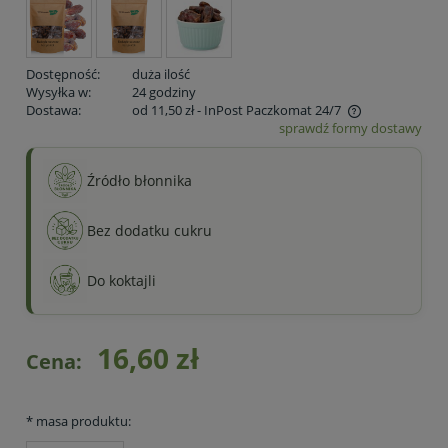
Dostępność:
duża ilość
Wysyłka w:
24 godziny
Dostawa:
od 11,50 zł
- InPost Paczkomat 24/7
sprawdź formy dostawy
Cena nie zawiera ewentualnych kosztów płatności
Źródło błonnika
Bez dodatku cukru
Do koktajli
16,60 zł
Cena:
*
masa produktu: