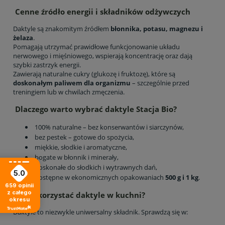
Cenne źródło energii i składników odżywczych
Daktyle są znakomitym źródłem
błonnika, potasu, magnezu i
żelaza
.
Pomagają utrzymać prawidłowe funkcjonowanie układu
nerwowego i mięśniowego, wspierają koncentrację oraz dają
szybki zastrzyk energii.
Zawierają naturalne cukry (glukozę i fruktozę), które są
doskonałym paliwem dla organizmu
– szczególnie przed
treningiem lub w chwilach zmęczenia.
Dlaczego warto wybrać daktyle Stacja Bio?
100% naturalne – bez konserwantów i siarczynów,
bez pestek – gotowe do spożycia,
miękkie, słodkie i aromatyczne,
bogate w błonnik i minerały,
doskonałe do słodkich i wytrawnych dań,
5.0
dostępne w ekonomicznych opakowaniach
500 g i 1 kg
.
659
opinii
z całego
Jak wykorzystać daktyle w kuchni?
okresu
Daktyle to niezwykle uniwersalny składnik. Sprawdzą się w: