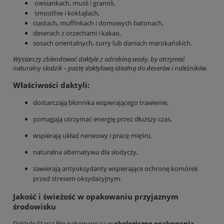
owsiankach, musli i granoli,
smoothie i koktajlach,
ciastach, muffinkach i domowych batonach,
deserach z orzechami i kakao,
sosach orientalnych, curry lub daniach marokańskich.
Wystarczy zblendować daktyle z odrobiną wody, by otrzymać
naturalny słodzik – pastę daktylową idealną do deserów i naleśników.
Właściwości daktyli:
dostarczają błonnika wspierającego trawienie,
pomagają utrzymać energię przez dłuższy czas,
wspierają układ nerwowy i pracę mięśni,
naturalna alternatywa dla słodyczy,
zawierają antyoksydanty wspierające ochronę komórek
przed stresem oksydacyjnym.
Jakość i świeżość w opakowaniu przyjaznym
środowisku
Daktyle Stacja Bio pakowane są w
ekologiczne opakowania