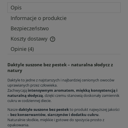
Opis
Informacje o produkcie
Bezpieczeństwo
Koszty dostawy
Cena nie zawiera ewentualnych kosztów płatności
Opinie
(4)
Daktyle suszone bez pestek – naturalna słodycz z
natury
Daktyle to jedne z najstarszych i najbardziej cenionych owoców
uprawianych przez człowieka.
Zachwycają
intensywnym aromatem, miękką konsystencją i
naturalną słodyczą
, dzięki czemu stanowią doskonały zamiennik
cukru w codziennej diecie.
Nasze
daktyle suszone bez pestek
to produkt najwyższej jakości
–
bez konserwantów, siarczynów i dodatku cukru
.
Naturalnie słodkie, miękkie i gotowe do spożycia prosto z
opakowania.