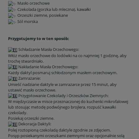
Masło orzechowe
Czekolada (gorzka lub mleczna), kawałki
Orzeszki ziemne, posiekane
Sól morska
Przygotujemy to w ten sposób:
Schładzanie Masła Orzechowego:
Włóż masło orzechowe do lodówki na co najmniej 1 godzinę, aby
trochę stwardniało.
Nakładanie Masła Orzechowego:
Każdy daktyl posmaruj schłodzonym masłem orzechowym.
Zamrażanie:
Umieść nadziane daktyle w zamrażarce przez 15 minut, aby
ustawić masło orzechowe.
Przygotowanie Czekolady i Orzeszków Ziemnych:
W międzyczasie w misce przeznaczonej do kuchenki mikrofalowej
lub stosując metodę podwójnego brojlera, rozpuść kawałki
czekolady.
Posiekaj orzeszki ziemne.
Dekoracja Daktyli:
Polej roztopioną czekoladą daktyle zgodnie ze zdjęciem.
Posyp posiekanymi orzeszkami ziemnymi oraz opcjonalnie solą