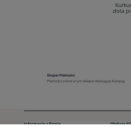
Kurku
złota p
Informacje o firmie
Obsługa kl