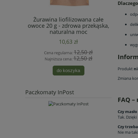
Dlaczeg
odp
 owoców
Żurawina liofilizowana całe
Chrupiące
deli
100 g |
owoce 20 g - zdrowa przekąska,
30 g 
 dzieci
naturalna moc
uniw
10,63 zł
wyg
 zł
12,50 zł
Cena regularna:
Cen
Infor
 zł
12,50 zł
Najniższa cena:
Naj
Produkt
n
do koszyka
Zmiana kon
Paczkomaty InPost
FAQ – 
Czy masło
Tak. Dzięki
Czy trzeb
Nie ma taki