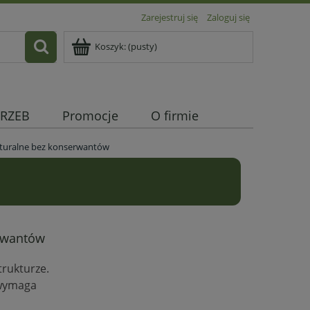
Zarejestruj się
Zaloguj się
Koszyk:
(pusty)
RZEB
Promocje
O firmie
turalne bez konserwantów
!
rwantów
trukturze.
 wymaga