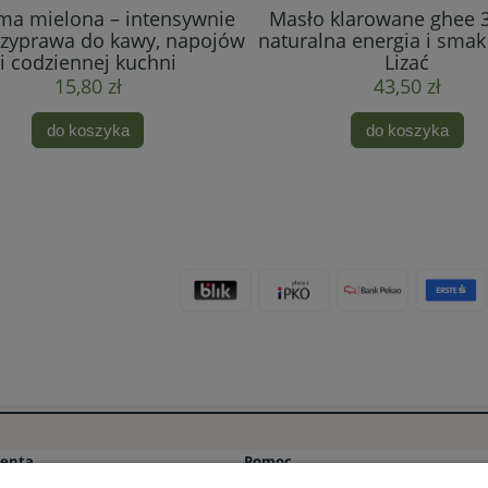
ma mielona – intensywnie
Masło klarowane ghee 3
rzyprawa do kawy, napojów
naturalna energia i smak
i codziennej kuchni
Lizać
15,80 zł
43,50 zł
do koszyka
do koszyka
ienta
Pomoc