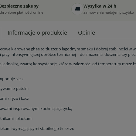
Bezpieczne zakupy
Wysyłka w 24 h
🚚
chronione płatności online
zamówienia nadajemy szybko
Informacje o produkcie
Opinie
sowe klarowane ghee to tłuszcz o łagodnym smaku i dobrej stabilności w w
 i przy intensywniejszej obróbce termicznej – do smażenia, duszenia czy piec
 jednolitą, zwartą konsystencję, która w zależności od temperatury może by
ponuje się z:
ywami z patelni
ami z ryżu i kasz
awami inspirowanymi kuchnią azjatycką
śnikami i plackami
ekami wymagającymi stabilnego tłuszczu