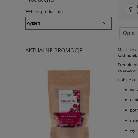
🔒
Wybierz producenta
Opis
AKTUALNE PROMOCJE
Masło koko
kuchni, jak
Produkt ma
tłuszczów.
Dobrze kom
warz
dani
potr
nale
wypi