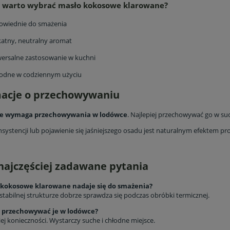
o warto wybrać masło kokosowe klarowane?
owiednie do smażenia
 borówki liofilizowane
Wiśnie liofilizowane 50 g –
katny, neutralny aromat
- bomba witaminowa
chrupiące owoce pełne wita
ersalne zastosowanie w kuchni
12,33 zł
22,50 zł
odne w codziennym użyciu
14,50 zł
25,00 zł
a regularna:
Cena regularna:
macje o przechowywaniu
14,50 zł
25,00 zł
niższa cena:
Najniższa cena:
ie wymaga przechowywania w lodówce
. Najlepiej przechowywać go w su
do koszyka
do koszyka
systencji lub pojawienie się jaśniejszego osadu jest naturalnym efektem pr
najczęściej zadawane pytania
 kokosowe klarowane nadaje się do smażenia?
 stabilnej strukturze dobrze sprawdza się podczas obróbki termicznej.
a przechowywać je w lodówce?
ej konieczności. Wystarczy suche i chłodne miejsce.