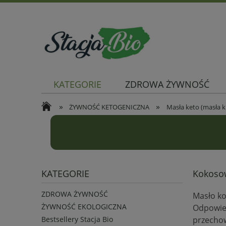
KATEGORIE
ZDROWA ŻYWNOŚĆ
»
»
ŻYWNOŚĆ KETOGENICZNA
Masła keto (masła 
KATEGORIE
Kokosow
ZDROWA ŻYWNOŚĆ
Masło ko
ŻYWNOŚĆ EKOLOGICZNA
Odpowied
przecho
Bestsellery Stacja Bio