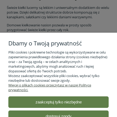
Świeże kiełki lucerny są lekkim i uniwersalnym dodatkiem do wielu
potraw. Dzięki delikatnej strukturze dobrze komponują się z
kanapkami, sałatkami czy lekkimi daniami warzywnymi.
Domowe kiełkowanie nasion pozwala w prosty sposób
przygotować świeże kiełki przez cały rok.
Dbamy o Twoją prywatność
Pliki cookies i pokrewne technologie są wykorzystywane w celu
zapewnienia prawidłowego działania strony (cookies niezbędne)
oraz – za Twoją zgodą – w celach analitycznych i
marketingowych, abyśmy mogli analizować ruch i lepiej
Informacje o firmie
dopasować ofertę do Twoich potrzeb.
Możesz zaakceptować wszystkie pliki cookies, wybrać tylko
niezbędne lub dostosować swoje zgody.
Obsługa klienta
Więcej o plikach cookies przeczytasz w naszej Polityce
prywatności.
Pomoc
zaakceptuj tylko niezbędne
Moje konto
dostosuj zgody