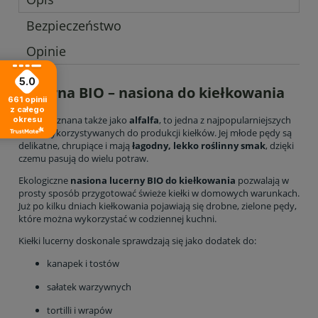
Bezpieczeństwo
Opinie
5.0
Lucerna BIO – nasiona do kiełkowania
661
opinii
z całego
Lucerna, znana także jako
alfalfa
, to jedna z najpopularniejszych
okresu
roślin wykorzystywanych do produkcji kiełków. Jej młode pędy są
delikatne, chrupiące i mają
łagodny, lekko roślinny smak
, dzięki
czemu pasują do wielu potraw.
Ekologiczne
nasiona lucerny BIO do kiełkowania
pozwalają w
prosty sposób przygotować świeże kiełki w domowych warunkach.
Już po kilku dniach kiełkowania pojawiają się drobne, zielone pędy,
które można wykorzystać w codziennej kuchni.
Kiełki lucerny doskonale sprawdzają się jako dodatek do:
kanapek i tostów
sałatek warzywnych
tortilli i wrapów