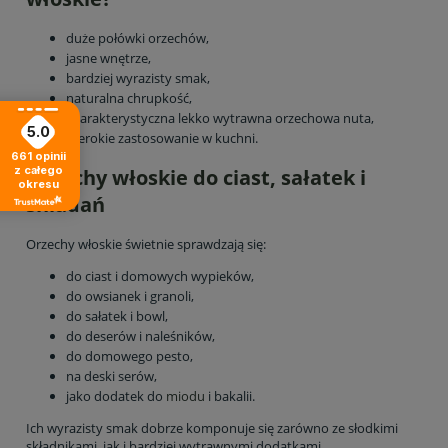
duże połówki orzechów,
jasne wnętrze,
bardziej wyrazisty smak,
naturalna chrupkość,
charakterystyczna lekko wytrawna orzechowa nuta,
5.0
szerokie zastosowanie w kuchni.
661
opinii
z całego
Orzechy włoskie do ciast, sałatek i
okresu
śniadań
Orzechy włoskie świetnie sprawdzają się:
do ciast i domowych wypieków,
do owsianek i granoli,
do sałatek i bowl,
do deserów i naleśników,
do domowego pesto,
na deski serów,
jako dodatek do
miodu
i bakalii.
Ich wyrazisty smak dobrze komponuje się zarówno ze słodkimi
składnikami, jak i bardziej wytrawnymi dodatkami.