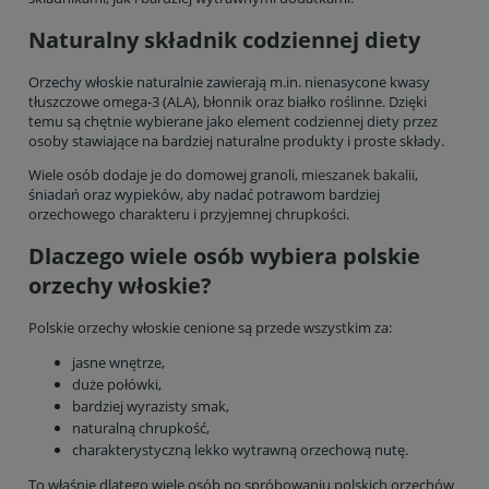
Naturalny składnik codziennej diety
Orzechy włoskie naturalnie zawierają m.in. nienasycone kwasy
tłuszczowe omega-3 (ALA), błonnik oraz białko roślinne. Dzięki
temu są chętnie wybierane jako element codziennej diety przez
osoby stawiające na bardziej naturalne produkty i proste składy.
Wiele osób dodaje je do domowej granoli,
mieszanek bakalii
,
śniadań oraz wypieków, aby nadać potrawom bardziej
orzechowego charakteru i przyjemnej chrupkości.
Dlaczego wiele osób wybiera polskie
orzechy włoskie?
Polskie orzechy włoskie cenione są przede wszystkim za:
jasne wnętrze,
duże połówki,
bardziej wyrazisty smak,
naturalną chrupkość,
charakterystyczną lekko wytrawną orzechową nutę.
To właśnie dlatego wiele osób po spróbowaniu polskich orzechów