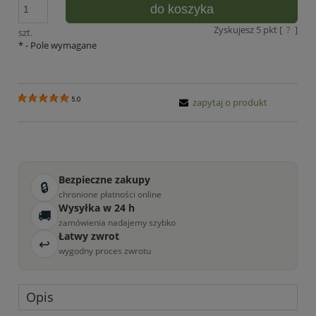
do koszyka
Zyskujesz
5
pkt [
?
]
szt.
*
- Pole wymagane
5.0
zapytaj o produkt
Bezpieczne zakupy
🔒
chronione płatności online
Wysyłka w 24 h
🚚
zamówienia nadajemy szybko
Łatwy zwrot
↩
wygodny proces zwrotu
Opis