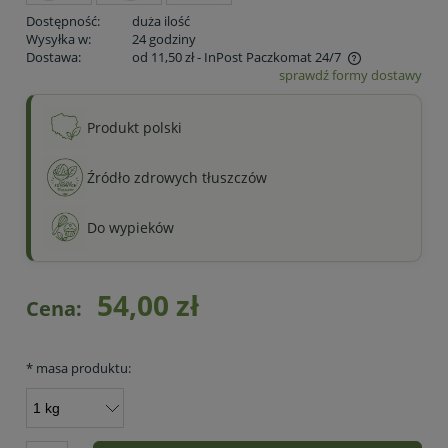
Dostępność:
duża ilość
Wysyłka w:
24 godziny
Dostawa:
od 11,50 zł
- InPost Paczkomat 24/7
sprawdź formy dostawy
Cena nie zawiera ewentualnych kosztów płatności
Produkt polski
Źródło zdrowych tłuszczów
Do wypieków
54,00 zł
Cena:
*
masa produktu: