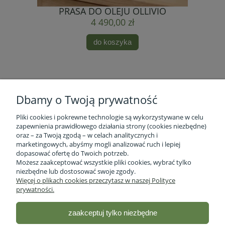
PRASA DO OLEJU OLLIVIO
4 490,00 zł
do koszyka
Dbamy o Twoją prywatność
Pliki cookies i pokrewne technologie są wykorzystywane w celu
zapewnienia prawidłowego działania strony (cookies niezbędne)
oraz – za Twoją zgodą – w celach analitycznych i
marketingowych, abyśmy mogli analizować ruch i lepiej
Informacje o firmie
dopasować ofertę do Twoich potrzeb.
Możesz zaakceptować wszystkie pliki cookies, wybrać tylko
niezbędne lub dostosować swoje zgody.
Obsługa klienta
Więcej o plikach cookies przeczytasz w naszej Polityce
prywatności.
Pomoc
zaakceptuj tylko niezbędne
Moje konto