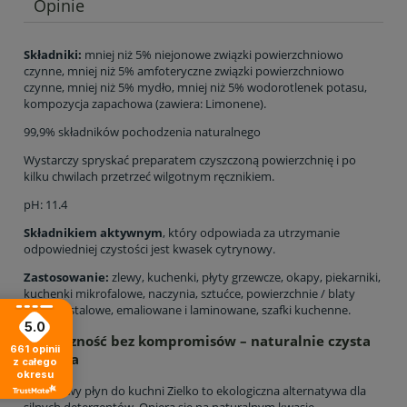
Opinie
Składniki:
mniej niż 5% niejonowe związki powierzchniowo
czynne, mniej niż 5% amfoteryczne związki powierzchniowo
czynne, mniej niż 5% mydło, mniej niż 5% wodorotlenek potasu,
kompozycja zapachowa (zawiera: Limonene).
99,9% składników pochodzenia naturalnego
Wystarczy spryskać preparatem czyszczoną powierzchnię i po
kilku chwilach przetrzeć wilgotnym ręcznikiem.
pH: 11.4
Składnikiem aktywnym
, który odpowiada za utrzymanie
odpowiedniej czystości jest kwasek cytrynowy.
Zastosowanie:
zlewy, kuchenki, płyty grzewcze, okapy, piekarniki,
kuchenki mikrofalowe, naczynia, sztućce, powierzchnie / blaty
szklane, stalowe, emaliowane i laminowane, szafki kuchenne.
5.0
Skuteczność bez kompromisów – naturalnie czysta
661
opinii
kuchnia
z całego
okresu
Cytrusowy płyn do kuchni Zielko to ekologiczna alternatywa dla
silnych detergentów. Opiera się na naturalnym kwasie