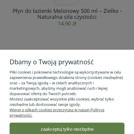
Płyn do łazienki Melonowy 500 ml – Zielko -
Naturalna siła czystości
14,90 zł
Dbamy o Twoją prywatność
Pliki cookies i pokrewne technologie są wykorzystywane w celu
zapewnienia prawidłowego działania strony (cookies niezbędne)
oraz – za Twoją zgodą – w celach analitycznych i
marketingowych, abyśmy mogli analizować ruch i lepiej
Informacje o firmie
dopasować ofertę do Twoich potrzeb.
Możesz zaakceptować wszystkie pliki cookies, wybrać tylko
niezbędne lub dostosować swoje zgody.
Obsługa klienta
Więcej o plikach cookies przeczytasz w naszej Polityce
prywatności.
Pomoc
zaakceptuj tylko niezbędne