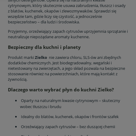
cytrynowym, który skutecznie usuwa zabrudzenia, tłuszcz i osady
z blatów, kuchenek, okapów i zlewozmywaków. Sprawdzi się
wszędzie tam, gdzie liczy się czystość, a jednocześnie
bezpieczeństwo – dla ludzi i środowiska.
Przyjemny, orzeźwiający zapach cytrusów uprzyjemnia sprzątanie i
neutralizuje niepożądane aromaty kuchenne.
Bezpieczny dla kuchni i planety
Produkt marki
Zielko
nie zawiera chloru, SLS-ów ani zbędnych
dodatków chemicznych. Jest biodegradowalny, wegański i
nietestowany na zwierzętach, a jego skład pozwala na bezpieczne
stosowanie również na powierzchniach, które mają kontakt z
żywnością.
Dlaczego warto wybrać płyn do kuchni Zielko?
Oparty na naturalnym kwasie cytrynowym – skuteczny
wobec tłuszczu i brudu
Idealny do blatów, kuchenek, okapów i frontów szafek
Orzeźwiający zapach cytrusów – bez duszącej chemii