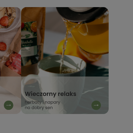
nadzieję - do szybkiego
pozytywną ocenę! Zaprasza
zobaczenia! Stacja Bio
ponowne zakupy. Stacja Bio