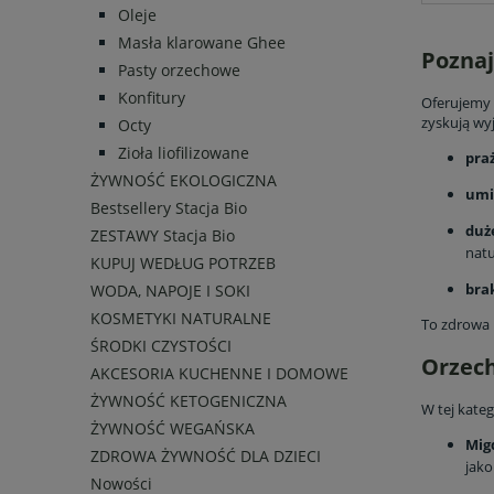
Oleje
Masła klarowane Ghee
Poznaj
Pasty orzechowe
Konfitury
Oferujemy 
zyskują wy
Octy
Zioła liofilizowane
pra
ŻYWNOŚĆ EKOLOGICZNA
umi
Bestsellery Stacja Bio
duż
ZESTAWY Stacja Bio
natu
KUPUJ WEDŁUG POTRZEB
bra
WODA, NAPOJE I SOKI
KOSMETYKI NATURALNE
To zdrowa p
ŚRODKI CZYSTOŚCI
Orzech
AKCESORIA KUCHENNE I DOMOWE
ŻYWNOŚĆ KETOGENICZNA
W tej kateg
ŻYWNOŚĆ WEGAŃSKA
Mig
ZDROWA ŻYWNOŚĆ DLA DZIECI
jako
Nowości