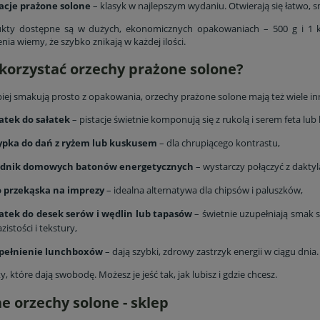
tacje prażone solone
– klasyk w najlepszym wydaniu. Otwierają się łatwo, sm
kty dostępne są w dużych, ekonomicznych opakowaniach – 500 g i 1 k
ia wiemy, że szybko znikają w każdej ilości.
korzystać orzechy prażone solone?
piej smakują prosto z opakowania, orzechy prażone solone mają też wiele inn
atek do sałatek
– pistacje świetnie komponują się z rukolą i serem feta lu
ypka do dań z ryżem lub kuskusem
– dla chrupiącego kontrastu,
adnik domowych batonów energetycznych
– wystarczy połączyć z daktyl
o przekąska na imprezy
– idealna alternatywa dla chipsów i paluszków,
atek do desek serów i wędlin lub tapasów
– świetnie uzupełniają smak s
zistości i tekstury,
pełnienie lunchboxów
– dają szybki, zdrowy zastrzyk energii w ciągu dnia.
, które dają swobodę. Możesz je jeść tak, jak lubisz i gdzie chcesz.
e orzechy solone - sklep