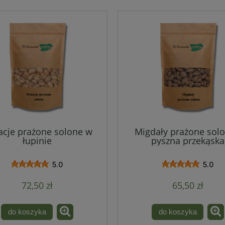
acje prażone solone w
Migdały prażone solo
łupinie
pyszna przekąska
5.0
5.0
72,50 zł
65,50 zł
do koszyka
do koszyka