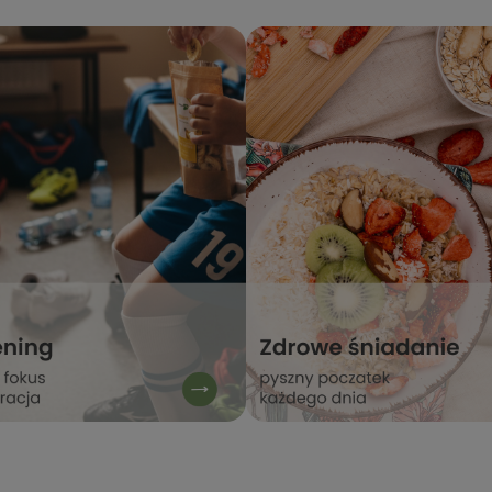
nie się z nami Twoją opinią
recenzja! Zadowolenie klientów to
 sklepie! Cieszymy się, że
nasz priorytet. Mamy nadzieję, że
zadowolony, Zapraszamy
do nas wrócisz :) Pozdrawiamy
, Stacja Bio
zespół Stacja Bio