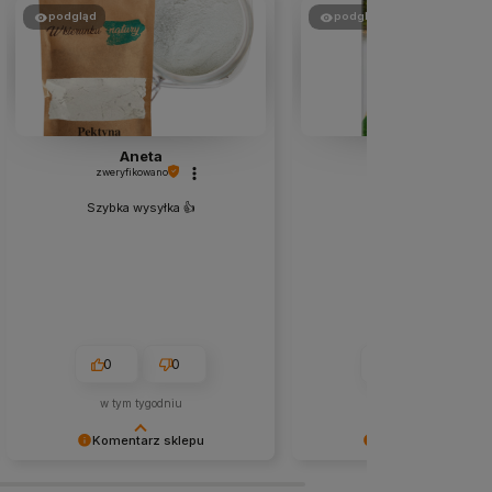
podgląd
podgląd
Aneta
Andrzej
zweryfikowano
zweryfikowano
Szybka wysyłka 👍️
Bardzo dobry sok.
0
0
0
0
w tym tygodniu
2026-05-11
Komentarz sklepu
Komentarz sklepu
Dziękujemy za dobrą opinię i mamy
Dziękujemy za miłe słowa i