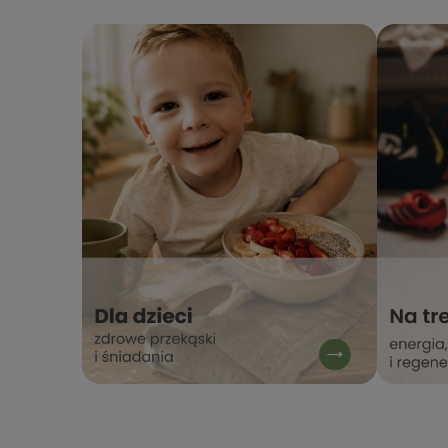
zaufanie. Dziękujemy za wybór
podziele
naszego sklepu internetowego
o naszym
stacjabio.pl
jesteś 
ponownie