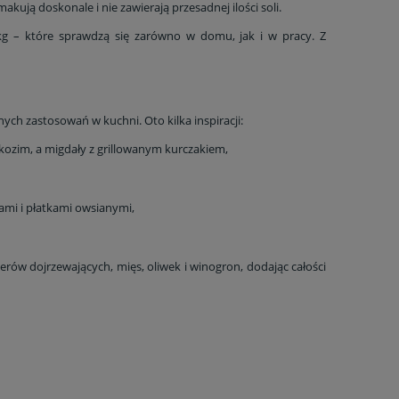
akują doskonale i nie zawierają przesadnej ilości soli.
g – które sprawdzą się zarówno w domu, jak i w pracy. Z
ych zastosowań w kuchni. Oto kilka inspiracji:
b kozim, a migdały z grillowanym kurczakiem,
ami i płatkami owsianymi,
erów dojrzewających, mięs, oliwek i winogron, dodając całości