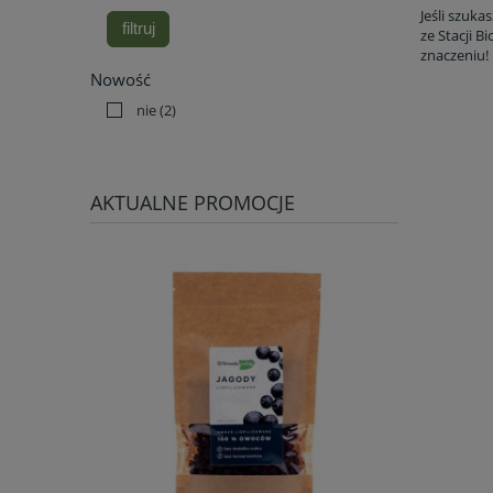
Jeśli szuk
filtruj
ze Stacji B
znaczeniu!
Nowość
nie
(2)
AKTUALNE PROMOCJE