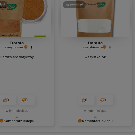
ląd
podgląd
Dorota
Danuta
zweryfikowano
zweryfikowano
Bardzo aromatyczny
wszystko ok
0
0
0
0
w tym miesiącu
w tym miesiącu
Komentarz sklepu
Komentarz sklepu
emy za czas poświęcony na
Bardzo cieszy nas Twoja świetna