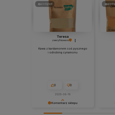
podgląd
podg
Teresa
zweryfikowano
Kawa z kardamonem coś pysznego
i odrobiną cynamonu
0
0
2026-06-16
Komentarz sklepu
Cieszy nas Twoja miła opinia i
Dziękuj