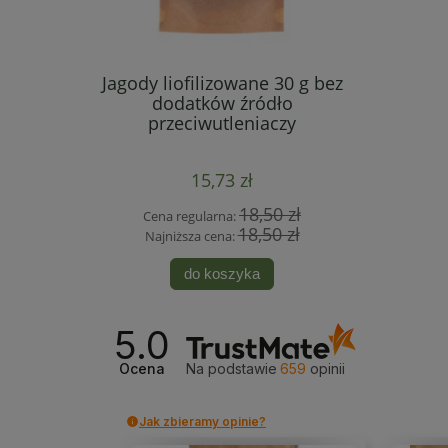
Jagody liofilizowane 30 g bez
Owocowa E
dodatków źródło
owoców
przeciwutleniaczy
15,73 zł
18,50 zł
Cena regularna:
Cen
18,50 zł
Najniższa cena:
Naj
do koszyka
5.0
Ocena
Na podstawie
659
opinii
Jak zbieramy opinie?