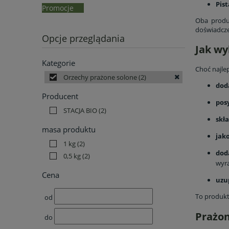
Pis
Promocje
Oba produ
doświadczen
Opcje przeglądania
Jak wy
Kategorie
Choć najle
Orzechy prażone solone
(2)
dod
Producent
pos
STACJA BIO
(2)
skł
masa produktu
jak
1 kg
(2)
dod
0,5 kg
(2)
wyra
Cena
uzu
To produkty
od
Prażon
do