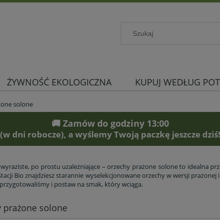
ŻYWNOŚĆ EKOLOGICZNA
KUPUJ WEDŁUG POT
żone solone
🚚 Zamów do godziny 13:00
(w dni robocze), a wyślemy Twoją paczkę jeszcze dziś
 wyraziste, po prostu uzależniające – orzechy prażone solone to idealna prz
Stacji Bio znajdziesz starannie wyselekcjonowane orzechy w wersji prażonej
 przygotowaliśmy i postaw na smak, który wciąga.
 prażone solone