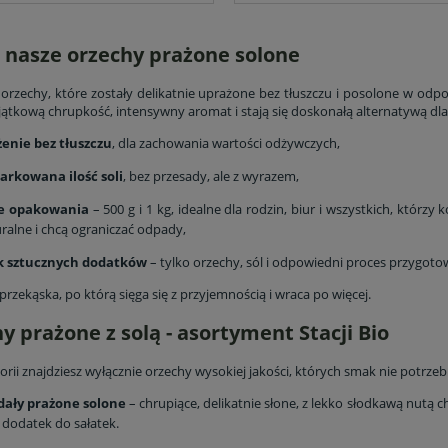
 nasze orzechy prażone solone
orzechy, które zostały delikatnie uprażone bez tłuszczu i posolone w odpow
jątkową chrupkość, intensywny aromat i stają się doskonałą alternatywą dl
żenie bez tłuszczu
, dla zachowania wartości odżywczych,
arkowana ilość soli
, bez przesady, ale z wyrazem,
e opakowania
– 500 g i 1 kg, idealne dla rodzin, biur i wszystkich, któr
ralne i chcą ograniczać odpady,
k sztucznych dodatków
– tylko orzechy, sól i odpowiedni proces przygoto
rzekąska, po którą sięga się z przyjemnością i wraca po więcej.
y prażone z solą - asortyment Stacji Bio
orii znajdziesz wyłącznie orzechy wysokiej jakości, których smak nie potrzeb
dały prażone solone
– chrupiące, delikatnie słone, z lekko słodkawą nutą 
 dodatek do sałatek.