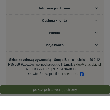
Informacje o firmie
Obsługa klienta
Pomoc
Moje konto
Sklep ze zdrową żywnością - Stacja Bio
| ul. lubelska 46 2/12,
R35-959 Rzeszów, woj.podkarpackie |
Email:
sklep@stacjabio.pl
Tel.:
533 750 361
| NIP: 5170418066
Odwiedź nasz profil na
Facebooku!
pokaż pełną wersję strony