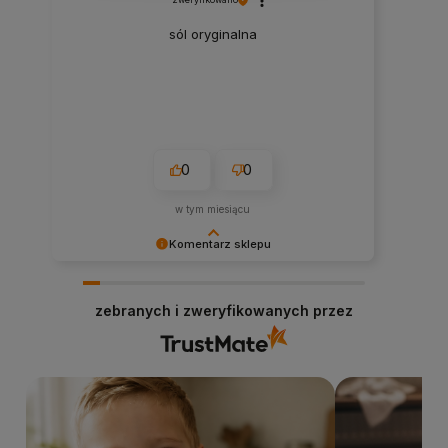
sól oryginalna
0
0
w tym miesiącu
Komentarz sklepu
Dziękujemy za miłe słowa i pozytywną ocenę!
Zapraszamy na ponowne zakupy. Stacja Bio
zebranych i zweryfikowanych przez