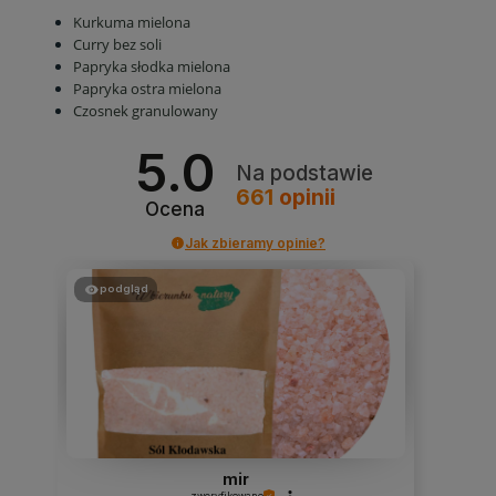
Kurkuma mielona
Curry bez soli
Papryka słodka mielona
Papryka ostra mielona
Czosnek granulowany
5.0
Na podstawie
661
opinii
Ocena
Jak zbieramy opinie?
podgląd
mir
zweryfikowano