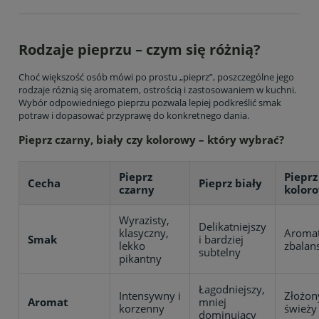
Rodzaje pieprzu – czym się różnią?
Choć większość osób mówi po prostu „pieprz”, poszczególne jego
rodzaje różnią się aromatem, ostrością i zastosowaniem w kuchni.
Wybór odpowiedniego pieprzu pozwala lepiej podkreślić smak
potraw i dopasować przyprawę do konkretnego dania.
Pieprz czarny, biały czy kolorowy – który wybrać?
Pieprz
Pieprz
Cecha
Pieprz biały
czarny
kolor
Wyrazisty,
Delikatniejszy
klasyczny,
Aromat
Smak
i bardziej
lekko
zbalan
subtelny
pikantny
Łagodniejszy,
Intensywny i
Złożony
Aromat
mniej
korzenny
świeży
dominujący