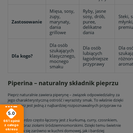
Mięsa, sosy,
Ryby, jasne
zupy,
sosy, drób,
Steki, s
Zastosowanie
marynaty,
puree,
młynki
dania
delikatne
premi
grillowe
dania
Dla osób
Dla osób
Dla os
szukających
lubiących
szukaj
Dla kogo?
klasycznego,
łagodniejsze
różnor
mocnego
przyprawy
aroma
smaku
Piperina – naturalny składnik pieprzu
Pieprz naturalnie zawiera piperynę – związek odpowiedzialny za
jego charakterystyczną ostrość i wyrazisty smak. To właśnie dzięki
niej pieprz jest jedną z najbardziej rozpoznawalnych przypraw na
świecie.
5.0
Pieprz bardzo często łączony jest z kurkumą, curry, czosnkiem,
661
opinii
papryką oraz ziołami śródziemnomorskimi. Dzięki temu świetnie
z całego
okresu
sprawdza się zarówno w kuchni domowej, jak i bardziej