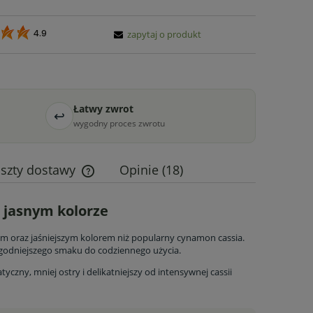
zapytaj o produkt
4.9
Łatwy zwrot
↩
wygodny proces zwrotu
szty dostawy
Opinie
(18)
Cena nie zawiera ewentualnych kosztów
 jasnym kolorze
płatności
m oraz jaśniejszym kolorem niż popularny cynamon cassia.
łagodniejszego smaku do codziennego użycia.
zny, mniej ostry i delikatniejszy od intensywnej cassii