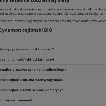
lny składnik codziennej diety
jloński naturalnie zawiera m.in. olejki eteryczne oraz związki roślinne cha
od lat ceniona zarówno w tradycyjnej kuchni, jak i codziennych śniadania
chodzi z upraw ekologicznych, co oznacza brak zbędnych dodatków i więks
Cynamon cejloński BIO
ni się cynamon cejloński od cassii?
o cynamon cejloński jest jaśniejszy?
o najlepiej używać cynamonu cejlońskiego?
amon cejloński BIO ma intensywny smak?
amon cejloński zawiera mniej kumaryny?
zechowywać cynamon?