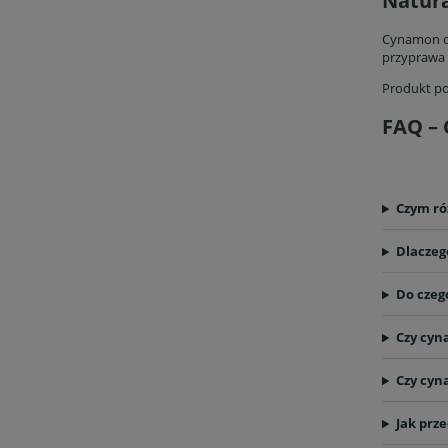
Natura
Cynamon ce
przyprawa 
Produkt po
FAQ – 
Czym róż
Dlaczeg
Do czeg
Czy cyn
Czy cyn
Jak pr