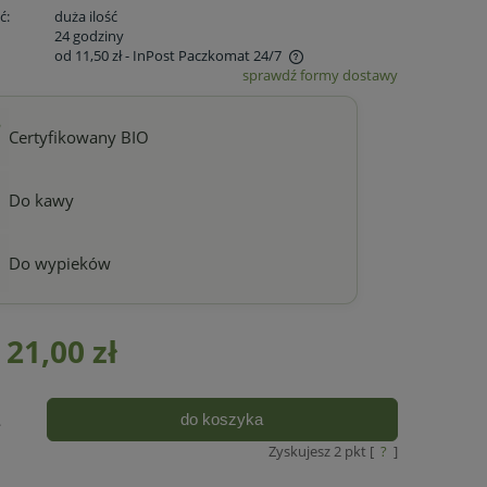
ć:
duża ilość
:
24 godziny
od 11,50 zł
- InPost Paczkomat 24/7
sprawdź formy dostawy
Cena nie zawiera ewentualnych kosztów
płatności
Certyfikowany BIO
Do kawy
Do wypieków
21,00 zł
do koszyka
.
Zyskujesz
2
pkt [
?
]