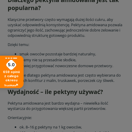
popularna?
Klasyczne przetwory często wymagają dużej ilości cukru, aby
uzyskać odpowiednią konsystencję. Pektyna amidowana pozwala
ograniczyć jego ilość, zachowując jednocześnie dobre żelowanie i
odpowiednią strukturę gotowego produktu.
Dzięki temu:
smak owoców pozostaje bardziej naturalny,
dżemy nie są przesadnie słodkie,
5.0
łatwiej przygotować nowoczesne domowe przetwory.
659
opinii
To właśnie dlatego pektyna amidowana jest często wybierana do
z całego
domowych konfitur z malin, truskawek, porzeczek czy śliwek.
okresu
Wydajność – ile pektyny używać?
Pektyna amidowana jest bardzo wydajna – niewielka ilość
wystarcza do przygotowania większej partii przetworów.
Orientacyjnie:
ok. 8–16 g pektyny na 1 kg owoców,