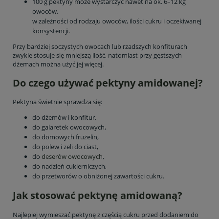
100 g pektyny może wystarczyć nawet na ok. 6–12 kg
owoców,
w zależności od rodzaju owoców, ilości cukru i oczekiwanej
konsystencji.
Przy bardziej soczystych owocach lub rzadszych konfiturach
zwykle stosuje się mniejszą ilość, natomiast przy gęstszych
dżemach można użyć jej więcej.
Do czego używać pektyny amidowanej?
Pektyna świetnie sprawdza się:
do dżemów i konfitur,
do galaretek owocowych,
do domowych frużelin,
do polew i żeli do ciast,
do
deserów owocowych
,
do nadzień cukierniczych,
do przetworów o obniżonej zawartości cukru.
Jak stosować pektynę amidowaną?
Najlepiej wymieszać pektynę z częścią cukru przed dodaniem do