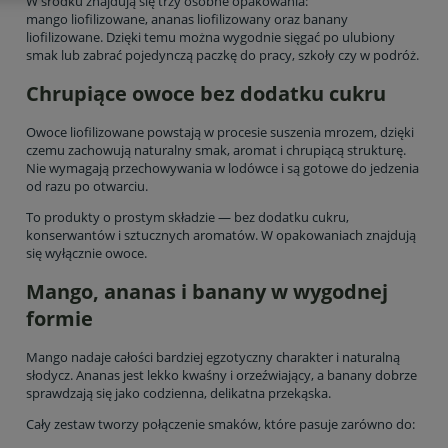
W środku znajdują się trzy osobne opakowania:
mango liofilizowane, ananas liofilizowany oraz banany
liofilizowane. Dzięki temu można wygodnie sięgać po ulubiony
smak lub zabrać pojedynczą paczkę do pracy, szkoły czy w podróż.
Chrupiące owoce bez dodatku cukru
Owoce liofilizowane powstają w procesie suszenia mrozem, dzięki
czemu zachowują naturalny smak, aromat i chrupiącą strukturę.
Nie wymagają przechowywania w lodówce i są gotowe do jedzenia
od razu po otwarciu.
To produkty o prostym składzie — bez dodatku cukru,
konserwantów i sztucznych aromatów. W opakowaniach znajdują
się wyłącznie owoce.
Mango, ananas i banany w wygodnej
formie
Mango nadaje całości bardziej egzotyczny charakter i naturalną
słodycz. Ananas jest lekko kwaśny i orzeźwiający, a banany dobrze
sprawdzają się jako codzienna, delikatna przekąska.
Cały zestaw tworzy połączenie smaków, które pasuje zarówno do: