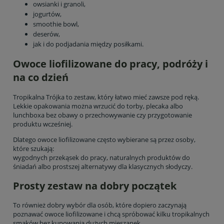
owsianki i granoli,
jogurtów,
smoothie bowl,
deserów,
jak i do podjadania między posiłkami.
Owoce liofilizowane do pracy, podróży i
na co dzień
Tropikalna Trójka to zestaw, który łatwo mieć zawsze pod ręką.
Lekkie opakowania można wrzucić do torby, plecaka albo
lunchboxa bez obawy o przechowywanie czy przygotowanie
produktu wcześniej.
Dlatego owoce liofilizowane często wybierane są przez osoby,
które szukają:
wygodnych przekąsek do pracy, naturalnych produktów do
śniadań albo prostszej alternatywy dla klasycznych słodyczy.
Prosty zestaw na dobry początek
To również dobry wybór dla osób, które dopiero zaczynają
poznawać owoce liofilizowane i chcą spróbować kilku tropikalnych
smaków bez kupowania dużych mieszanek.