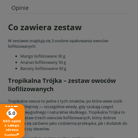
Cena nie zawiera ewentualnych kosztów płatności
Opinie
Co zawiera zestaw
W zestawie znajdują się 3 osobne opakowania owoców
liofilizowanych:
Mango liofilizowane 30 g
Ananas liofilizowany 50 g
Banany liofilizowane 50 g
Tropikalna Trójka – zestaw owoców
liofilizowanych
Tropikalne owoce to jedne z tych smaków, po które wiele osób
sięga najchętniej — szczególnie wtedy, gdy szukają czegoś
lekkiego, wygodnego i naturalnie słodkiego. Tropikalna Trójka to
5.0
prosty zestaw trzech owoców liofilizowanych, który dobrze
660
opinii
sprawdza się zarówno jako codzienna przekąska, jak i dodatek do
z całego
śniadania czy deserów.
okresu