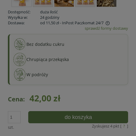
Dostępność:
duża ilość
Wysyłka w:
24 godziny
Dostawa:
od 11,50 zł
- InPost Paczkomat 24/7
sprawdź formy dostawy
Cena nie zawiera ewentualnych kosztów płatności
Bez dodatku cukru
Chrupiąca przekąska
W podróży
42,00 zł
Cena:
do koszyka
Zyskujesz
4
pkt [
?
]
szt.