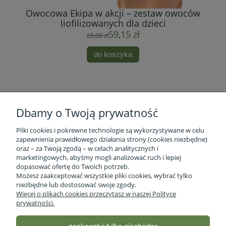
Owocowa Ekipa w akcji – zestaw owoców
ow
liofilizowanych dla dzieci
59,15 zł
65,00 zł
do koszyka
Dbamy o Twoją prywatność
Pliki cookies i pokrewne technologie są wykorzystywane w celu
zapewnienia prawidłowego działania strony (cookies niezbędne)
oraz – za Twoją zgodą – w celach analitycznych i
marketingowych, abyśmy mogli analizować ruch i lepiej
Informacje o firmie
dopasować ofertę do Twoich potrzeb.
Możesz zaakceptować wszystkie pliki cookies, wybrać tylko
niezbędne lub dostosować swoje zgody.
Obsługa klienta
Więcej o plikach cookies przeczytasz w naszej Polityce
prywatności.
Pomoc