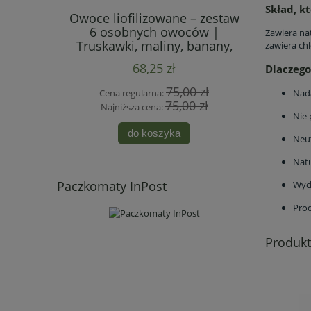
Skład, k
Owoce liofilizowane – zestaw
6 osobnych owoców |
Zawiera na
Truskawki, maliny, banany,
zawiera chl
borówki, żurawina, ananas
68,25 zł
Dlaczego
75,00 zł
Cena regularna:
Nada
75,00 zł
Najniższa cena:
Nie 
do koszyka
Neut
Natu
Paczkomaty InPost
Wyda
Prod
Produk