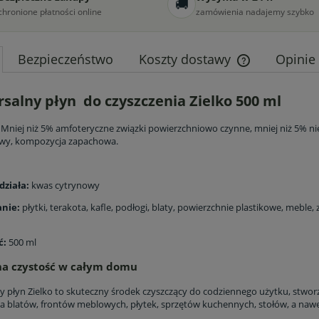
🚚
chronione płatności online
zamówienia nadajemy szybko
Bezpieczeństwo
Koszty dostawy
Opinie
Cena nie zawier
salny płyn do czyszczenia Zielko 500 ml
płatności
Mniej niż 5% amfoteryczne związki powierzchniowo czynne, mniej niż 5% n
owy, kompozycja zapachowa.
działa:
kwas cytrynowy
nie:
płytki, terakota, kafle, podłogi, blaty, powierzchnie plastikowe, meble
ć:
500 ml
na czystość w całym domu
y płyn Zielko to skuteczny środek czyszczący do codziennego użytku, stwo
ia blatów, frontów meblowych, płytek, sprzętów kuchennych, stołów, a nawe