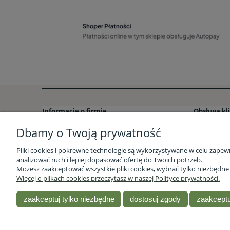
Informacje o firmie
Obsługa kl
Dbamy o Twoją prywatność
Kontakt i dane firmy – Stacja Bio
Formy płatn
Sklep stacjonarny Stacja Bio w Rzeszowie
Formy dos
Pliki cookies i pokrewne technologie są wykorzystywane w celu zapew
O firmie
Czas realiz
analizować ruch i lepiej dopasować ofertę do Twoich potrzeb.
Możesz zaakceptować wszystkie pliki cookies, wybrać tylko niezbędn
Opinie Trustmate
Zwroty i re
Więcej o plikach cookies przeczytasz w naszej Polityce prywatności.
Nasz profil Facebook
Blog
zaakceptuj tylko niezbędne
dostosuj zgody
zaakceptu
Sklep ze zdrową żywnością - Stacja Bio
| ul