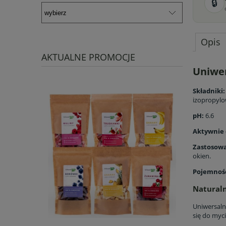
🔒
Opis
AKTUALNE PROMOCJE
Uniwer
Składniki:
izopropyl
pH:
6.6
Aktywnie 
Zastosowa
okien.
Pojemnoś
Natural
Uniwersaln
się do myc