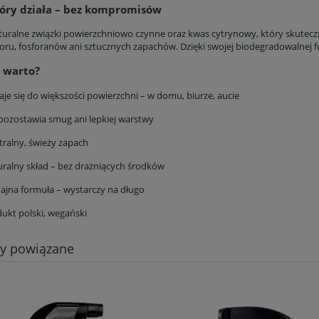
tóry działa – bez kompromisów
turalne związki powierzchniowo czynne oraz kwas cytrynowy, który skuteczn
oru, fosforanów ani sztucznych zapachów. Dzięki swojej biodegradowalnej fo
 warto?
je się do większości powierzchni – w domu, biurze, aucie
pozostawia smug ani lepkiej warstwy
ralny, świeży zapach
ralny skład – bez drażniących środków
jna formuła – wystarczy na długo
ukt polski, wegański
ty powiązane