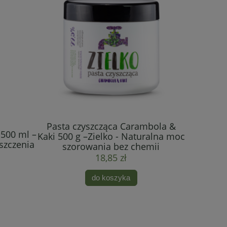
Żel 
Pasta czyszcząca Carambola &
Pomara
 500 ml –
Kaki 500 g –Zielko - Naturalna moc
Naturaln
yszczenia
szorowania bez chemii
18,85 zł
do koszyka