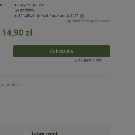
ć:
na wyczerpaniu
:
24 godziny
od 11,50 zł
- InPost Paczkomat 24/7
sprawdź formy dostawy
Cena nie zawiera ewentualnych kosztów
14,90 zł
płatności
do koszyka
.
Zyskujesz
1
pkt [
?
]
j o produkt
Łatwy zwrot