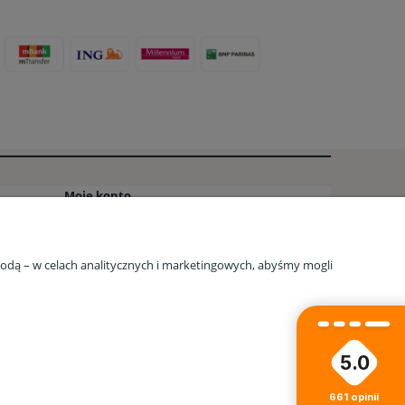
Moje konto
o
Twoje zamówienia
Ustawienia konta
zgodą – w celach analitycznych i marketingowych, abyśmy mogli
AQ
Ulubione
5.0
io.pl
Tel.:
533 750 361
| NIP: 5170418066
661
opinii