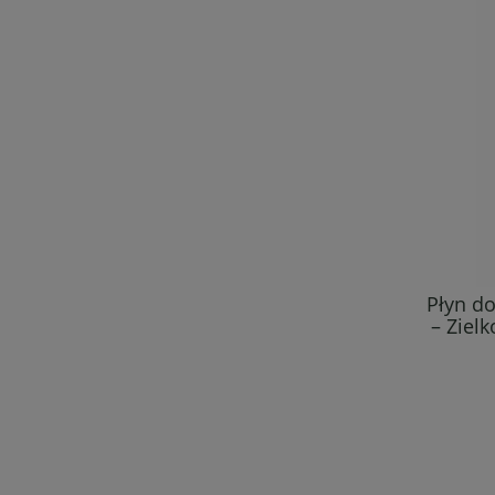
Płyn d
– Zielk