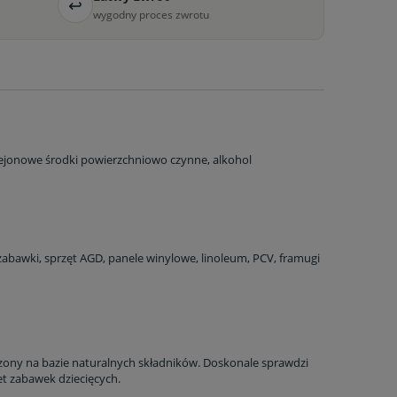
↩
wygodny proces zwrotu
a ewentualnych kosztów
iejonowe środki powierzchniowo czynne, alkohol
, zabawki, sprzęt AGD, panele winylowe, linoleum, PCV, framugi
rzony na bazie naturalnych składników. Doskonale sprawdzi
t zabawek dziecięcych.