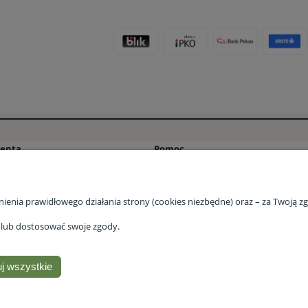
ienta
Pomoc
ości
Pytania i odpowiedzi (FAQ) – Stacja Bi
tawy
Program lojalnościowy Stacja Bio ⭐
nienia prawidłowego działania strony (cookies niezbędne) oraz – za Twoją 
acji zamówienia
Program lojalnościowy Stacja Bio – F
e lub dostosować swoje zgody.
klamacje
Regulamin programu lojalnościowego
Regulamin
Polityka prywatności
j wszystkie
. lubelska 46 2/12, R35-959 Rzeszów, woj.podkarpackie |
Email:
sklep@stacjab
Odwiedź nasz profil na
Facebooku!