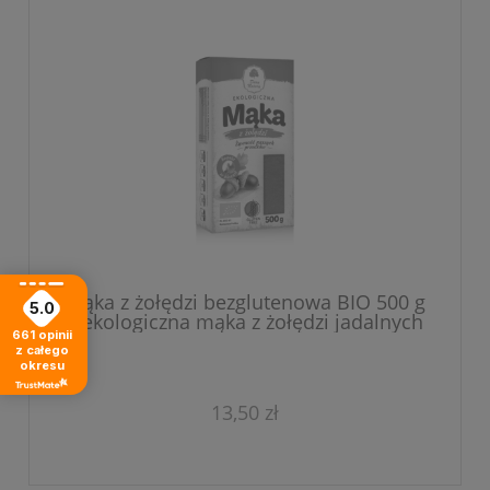
Mąka z żołędzi bezglutenowa BIO 500 g
5.0
– ekologiczna mąka z żołędzi jadalnych
661
opinii
z całego
okresu
13,50 zł