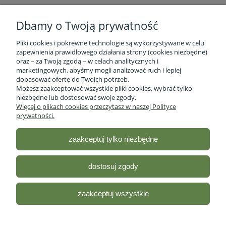
Dbamy o Twoją prywatność
Pliki cookies i pokrewne technologie są wykorzystywane w celu
zapewnienia prawidłowego działania strony (cookies niezbędne)
oraz – za Twoją zgodą – w celach analitycznych i
marketingowych, abyśmy mogli analizować ruch i lepiej
Informacje o firmie
dopasować ofertę do Twoich potrzeb.
Możesz zaakceptować wszystkie pliki cookies, wybrać tylko
niezbędne lub dostosować swoje zgody.
Obsługa klienta
Więcej o plikach cookies przeczytasz w naszej Polityce
prywatności.
Pomoc
zaakceptuj tylko niezbędne
Moje konto
dostosuj zgody
Sklep ze zdrową żywnością - Stacja Bio
| ul. lubelska 46 2/12,
R35-959 Rzeszów, woj.podkarpackie |
Email:
sklep@stacjabio.pl
zaakceptuj wszystkie
Tel.:
533 750 361
| NIP: 5170418066
Odwiedź nasz profil na
Facebooku!