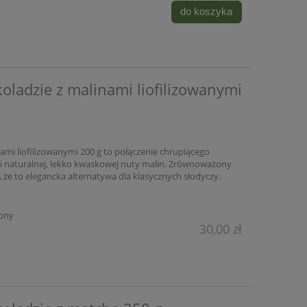
do koszyka
koladzie z malinami liofilizowanymi
nami liofilizowanymi 200 g to połączenie chrupiącego
dy i naturalnej, lekko kwaskowej nuty malin. Zrównoważony
 że to elegancka alternatywa dla klasycznych słodyczy.
pny
30,00 zł