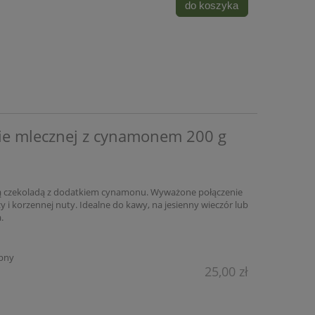
przeciwutleniaczy
dzi
do koszyka
15,73 zł
59,1
18,50 zł
Cena regularna:
Cena regular
18,50 zł
Najniższa cena:
Najniższa ce
do koszyka
do ko
zie mlecznej z cynamonem 200 g
ą czekoladą z dodatkiem cynamonu. Wyważone połączenie
 i korzennej nuty. Idealne do kawy, na jesienny wieczór lub
.
pny
25,00 zł