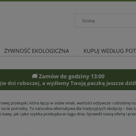
ŻYWNOŚĆ EKOLOGICZNA
KUPUJ WEDŁUG POT
🚚 Zamów do godziny 13:00
(w dni robocze), a wyślemy Twoją paczkę jeszcze dziś
owej przekąski, która łączy w sobie smak, wartości odżywcze i odrobinę roz
na te potrzeby. To naturalna alternatywa dla tradycyjnych słodyczy – bez 
kawy, jak i jako szybka przekąska w ciągu dnia. Sprawdź naszą ofertę i przek