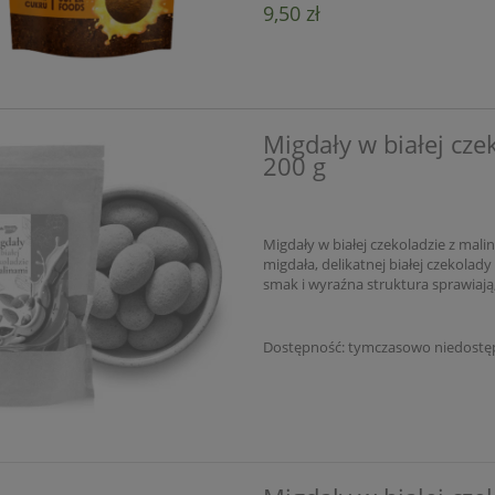
9,50 zł
Migdały w białej cze
200 g
Migdały w białej czekoladzie z mali
migdała, delikatnej białej czekola
smak i wyraźna struktura sprawiają,
Dostępność:
tymczasowo niedostę