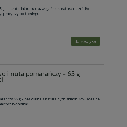
65 g – bez dodatku cukru, wegańskie, naturalne źródło
, pracy czy po treningu!
do koszyka
ao i nuta pomarańczy – 65 g
i
arańczy 65 g – bez cukru, z naturalnych składników. Idealne
artość błonnika!