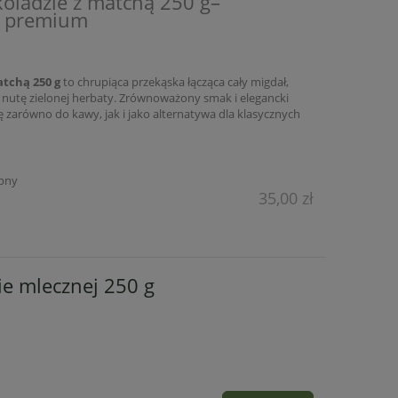
koladzie z matchą 250 g–
a premium
atchą 250 g
to chrupiąca przekąska łącząca cały migdał,
ną nutę zielonej herbaty. Zrównoważony smak i elegancki
ę zarówno do kawy, jak i jako alternatywa dla klasycznych
pny
35,00 zł
ie mlecznej 250 g
Jagody liofilizowane 30 g bez
Owocowa Ekipa w
sów
dodatków źródło
owoców liofil