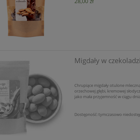
28,00 zł
5.0
5.0
22,50 zł
11,14 zł
25,00 zł
13,10 zł
a regularna:
Cena regularna:
25,00 zł
11,14 zł
niższa cena:
Najniższa cena:
do koszyka
do koszyka
Migdały w czekolad
Chrupiące migdały otulone mleczn
orzechowej głębi, kremowej słodyczy
jako mała przyjemność w ciągu dnia
Dostępność:
tymczasowo niedostę