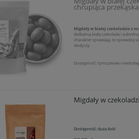
Migdały w białej cze
chrupiąca przekąsk
Migdały w białej czekoladzie z m
delikatną białą czekoladę i subtel
charakter sprawiają, że sprawdzą si
słodyczy.
Dostępność:
tymczasowo niedostę
Migdały w czekoladz
 liofilizowane 50 g –
Banany liofilizowane 50 g –
Dostępność:
duża ilość
e owoce pełne witamin
zdrowa alternatywa dla chip