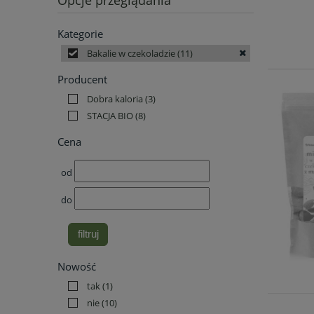
Opcje przeglądania
Kategorie
Bakalie w czekoladzie
(11)
Producent
Dobra kaloria
(3)
STACJA BIO
(8)
Cena
od
do
filtruj
Nowość
tak
(1)
nie
(10)