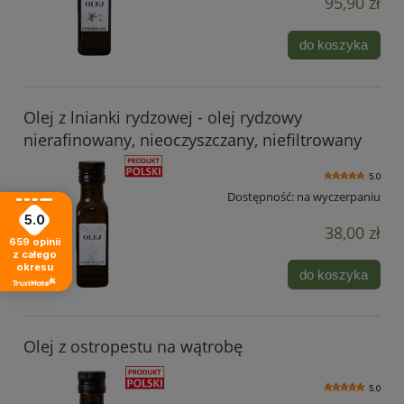
95,90 zł
do koszyka
Olej z lnianki rydzowej - olej rydzowy
nierafinowany, nieoczyszczany, niefiltrowany
5.0
Dostępność:
na wyczerpaniu
5.0
38,00 zł
659
opinii
z całego
okresu
do koszyka
Olej z ostropestu na wątrobę
5.0