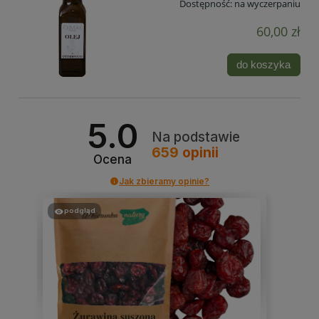
Dostępność:
na wyczerpaniu
60,00 zł
do koszyka
5.0
Na podstawie
659
opinii
Ocena
Jak zbieramy opinie?
podgląd