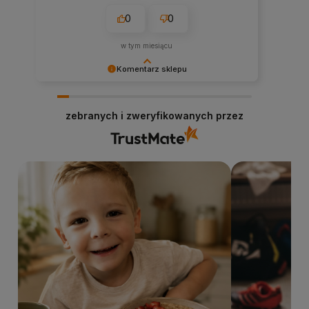
0
0
w tym miesiącu
Komentarz sklepu
Cieszy nas Twoja miła opinia i zaufanie.
Dziękujemy za wybór naszego sklepu
zebranych i zweryfikowanych przez
internetowego stacjabio.pl