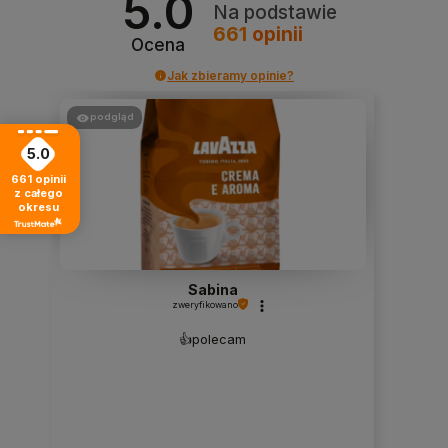
5.0
Na podstawie
661
opinii
Ocena
Jak zbieramy opinie?
podgląd
5.0
661
opinii
z całego
okresu
Sabina
zweryfikowano
👍️polecam