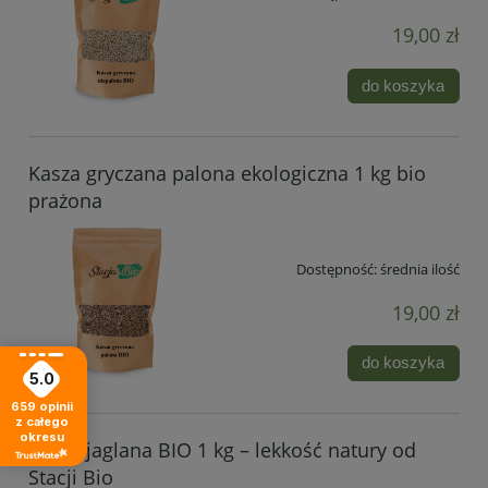
19,00 zł
do koszyka
Kasza gryczana palona ekologiczna 1 kg bio
prażona
Dostępność:
średnia ilość
19,00 zł
do koszyka
5.0
659
opinii
z całego
okresu
Kasza jaglana BIO 1 kg – lekkość natury od
Stacji Bio