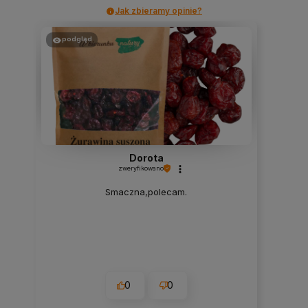
Jak zbieramy opinie?
podgląd
Dorota
zweryfikowano
Smaczna,polecam.
0
0