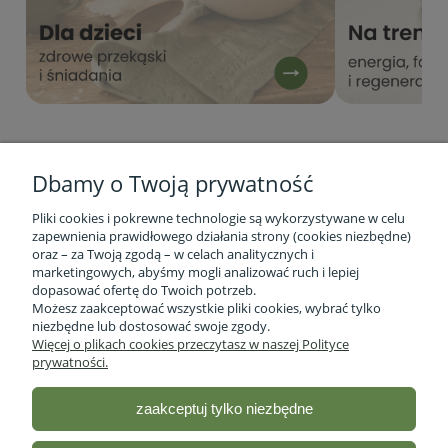
Dbamy o Twoją prywatność
Pliki cookies i pokrewne technologie są wykorzystywane w celu
zapewnienia prawidłowego działania strony (cookies niezbędne)
oraz – za Twoją zgodą – w celach analitycznych i
marketingowych, abyśmy mogli analizować ruch i lepiej
Informacje o firmie
dopasować ofertę do Twoich potrzeb.
Możesz zaakceptować wszystkie pliki cookies, wybrać tylko
niezbędne lub dostosować swoje zgody.
Obsługa klienta
Więcej o plikach cookies przeczytasz w naszej Polityce
prywatności.
Pomoc
zaakceptuj tylko niezbędne
Moje konto