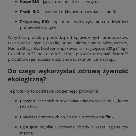
Kasze BIO
– jaglana, manna, lekkie i sycące,
Płatki BIO
– owsiane i orkiszowe, do owsianki i musli,
Przyprawy BIO
– np. aromatyczny cynamon do deserów i
potraw wytrawnych.
Wszystkie produkty pochodzą od sprawdzonych producentów,
takich jak BeOrganic, Bio Life, Dobra Kaloria, Granex, Milzu, Naturo,
Naura i Stacja Bio. Dostępne opakowania – najczęściej 500 g i 1 kg –
to dobra ilość na co dzień, która pozwala utrzymać świeżość
produktów i jednocześnie zaplanować ekonomiczne zakupy.
Do czego wykorzystać zdrową żywność
ekologiczną?
Te produkty to podstawa codziennego gotowania:
przygotujesz z nich zdrowe śniadania: owsianki, musli, kasze
i naleśniki,
upieczesz domowy chleb, ciasto lub zdrowe muffinki,
ugotujesz szybkie i pożywne obiady z kaszą jaglaną czy
manną,