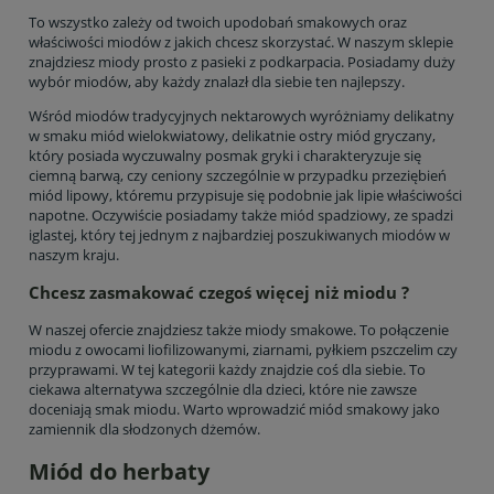
To wszystko zależy od twoich upodobań smakowych oraz
właściwości miodów z jakich chcesz skorzystać. W naszym sklepie
znajdziesz miody prosto z pasieki z podkarpacia. Posiadamy duży
wybór miodów, aby każdy znalazł dla siebie ten najlepszy.
Wśród miodów tradycyjnych nektarowych wyróżniamy delikatny
w smaku miód wielokwiatowy, delikatnie ostry miód gryczany,
który posiada wyczuwalny posmak gryki i charakteryzuje się
ciemną barwą, czy ceniony szczególnie w przypadku przeziębień
miód lipowy, któremu przypisuje się podobnie jak lipie właściwości
napotne. Oczywiście posiadamy także miód spadziowy, ze spadzi
iglastej, który tej jednym z najbardziej poszukiwanych miodów w
naszym kraju.
Chcesz zasmakować czegoś więcej niż miodu ?
W naszej ofercie znajdziesz także miody smakowe. To połączenie
miodu z owocami liofilizowanymi, ziarnami, pyłkiem pszczelim czy
przyprawami. W tej kategorii każdy znajdzie coś dla siebie. To
ciekawa alternatywa szczególnie dla dzieci, które nie zawsze
doceniają smak miodu. Warto wprowadzić miód smakowy jako
zamiennik dla słodzonych dżemów.
Miód do herbaty