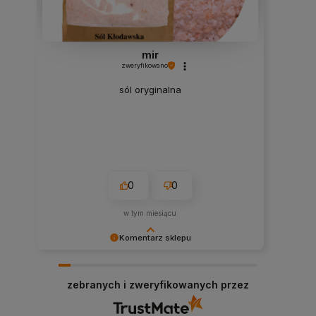
mir
zweryfikowano
sól oryginalna
0
0
w tym miesiącu
Komentarz sklepu
Dziękujemy za miłe słowa i pozytywną ocenę!
Zapraszamy na ponowne zakupy. Stacja Bio
zebranych i zweryfikowanych przez