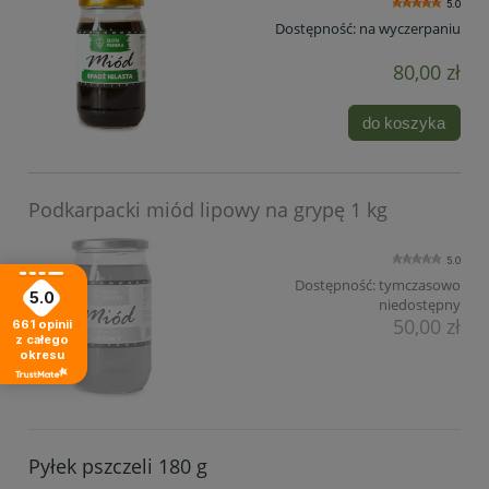
5.0
Dostępność:
na wyczerpaniu
80,00 zł
do koszyka
Podkarpacki miód lipowy na grypę 1 kg
5.0
Dostępność:
tymczasowo
5.0
niedostępny
50,00 zł
661
opinii
z całego
okresu
Pyłek pszczeli 180 g