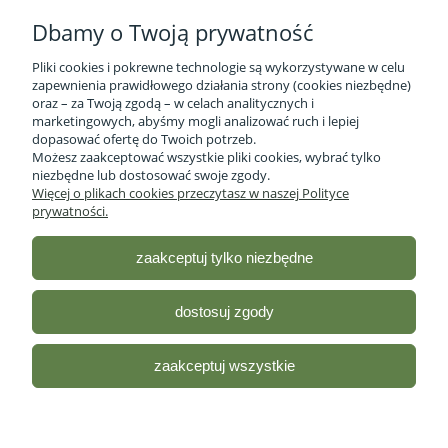
Dbamy o Twoją prywatność
Pliki cookies i pokrewne technologie są wykorzystywane w celu
zapewnienia prawidłowego działania strony (cookies niezbędne)
oraz – za Twoją zgodą – w celach analitycznych i
marketingowych, abyśmy mogli analizować ruch i lepiej
Informacje o firmie
dopasować ofertę do Twoich potrzeb.
Możesz zaakceptować wszystkie pliki cookies, wybrać tylko
niezbędne lub dostosować swoje zgody.
Obsługa klienta
Więcej o plikach cookies przeczytasz w naszej Polityce
prywatności.
Pomoc
zaakceptuj tylko niezbędne
Moje konto
dostosuj zgody
Sklep ze zdrową żywnością - Stacja Bio
| ul. lubelska 46 2/12,
R35-959 Rzeszów, woj.podkarpackie |
Email:
sklep@stacjabio.pl
zaakceptuj wszystkie
Tel.:
533 750 361
| NIP: 5170418066
Odwiedź nasz profil na
Facebooku!