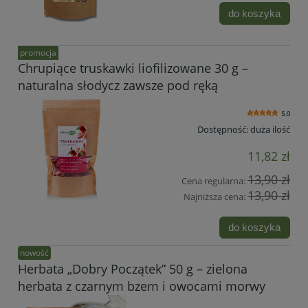
do koszyka
promocja
Chrupiące truskawki liofilizowane 30 g –
naturalna słodycz zawsze pod ręką
5.0
Dostępność:
duża ilość
11,82 zł
13,90 zł
Cena regularna:
13,90 zł
Najniższa cena:
do koszyka
nowość
Herbata „Dobry Początek” 50 g – zielona
herbata z czarnym bzem i owocami morwy