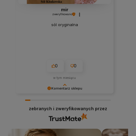
mir
zweryfikowano
sól oryginalna
0
0
w tym miesiącu
Komentarz sklepu
Dziękujemy za miłe słowa i pozytywną ocenę!
Zapraszamy na ponowne zakupy. Stacja Bio
zebranych i zweryfikowanych przez