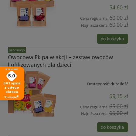
54,60 zł
60,00 zł
Cena regularna:
60,00 zł
Najniższa cena:
do koszyka
promocja
Owocowa Ekipa w akcji – zestaw owoców
liofilizowanych dla dzieci
5.0
661
opinii
Dostępność:
duża ilość
z całego
okresu
59,15 zł
65,00 zł
Cena regularna:
65,00 zł
Najniższa cena:
do koszyka