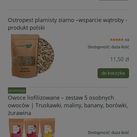
Ostropest plamisty ziarno –wsparcie wątroby -
produkt polski
5.0
Dostępność:
duża ilość
11,50 zł
do koszyka
promocja
Owoce liofilizowane – zestaw 5 osobnych
owoców | Truskawki, maliny, banany, borówki,
żurawina
Dostępność:
duża ilość