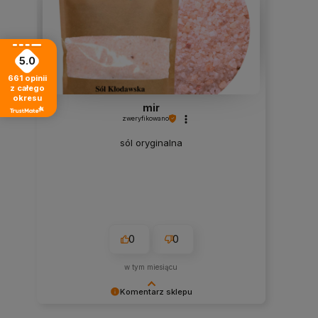
5.0
661
opinii
z całego
okresu
mir
zweryfikowano
sól oryginalna
0
0
w tym miesiącu
Komentarz sklepu
Dziękujemy za miłe słowa i pozytywną ocenę!