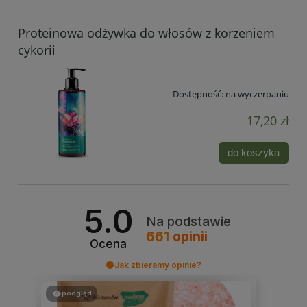
Proteinowa odżywka do włosów z korzeniem
cykorii
Dostępność:
na wyczerpaniu
17,20 zł
do koszyka
5.0
Na podstawie
661
opinii
Ocena
Jak zbieramy opinie?
podgląd