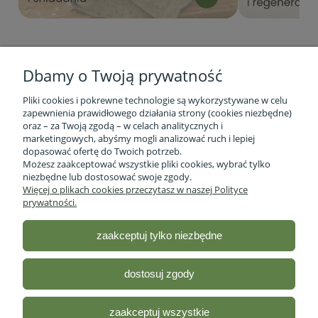
Dbamy o Twoją prywatność
Pliki cookies i pokrewne technologie są wykorzystywane w celu
zapewnienia prawidłowego działania strony (cookies niezbędne)
oraz – za Twoją zgodą – w celach analitycznych i
marketingowych, abyśmy mogli analizować ruch i lepiej
Informacje o firmie
dopasować ofertę do Twoich potrzeb.
Możesz zaakceptować wszystkie pliki cookies, wybrać tylko
niezbędne lub dostosować swoje zgody.
Obsługa klienta
Więcej o plikach cookies przeczytasz w naszej Polityce
prywatności.
Pomoc
zaakceptuj tylko niezbędne
Moje konto
dostosuj zgody
Sklep ze zdrową żywnością - Stacja Bio
| ul. lubelska 46 2/12,
R35-959 Rzeszów, woj.podkarpackie |
Email:
sklep@stacjabio.pl
zaakceptuj wszystkie