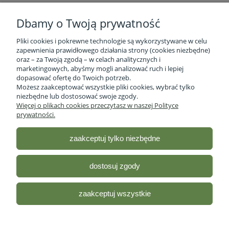
Dbamy o Twoją prywatność
Pliki cookies i pokrewne technologie są wykorzystywane w celu
zapewnienia prawidłowego działania strony (cookies niezbędne)
oraz – za Twoją zgodą – w celach analitycznych i
marketingowych, abyśmy mogli analizować ruch i lepiej
Informacje o firmie
dopasować ofertę do Twoich potrzeb.
Możesz zaakceptować wszystkie pliki cookies, wybrać tylko
niezbędne lub dostosować swoje zgody.
Obsługa klienta
Więcej o plikach cookies przeczytasz w naszej Polityce
prywatności.
Pomoc
zaakceptuj tylko niezbędne
Moje konto
dostosuj zgody
Sklep ze zdrową żywnością - Stacja Bio
| ul. lubelska 46 2/12,
R35-959 Rzeszów, woj.podkarpackie |
Email:
sklep@stacjabio.pl
zaakceptuj wszystkie
Tel.:
533 750 361
| NIP: 5170418066
Odwiedź nasz profil na
Facebooku!