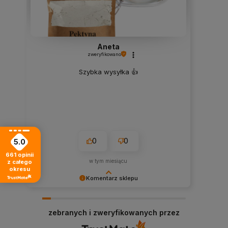
Aneta
zweryfikowano
Szybka wysyłka 👍️
0
0
5.0
661
opinii
w tym miesiącu
z całego
okresu
Komentarz sklepu
Dziękujemy za dobrą opinię i mamy nadzieję - do
szybkiego zobaczenia! Stacja Bio
zebranych i zweryfikowanych przez