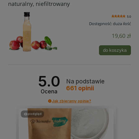
naturalny, niefiltrowany
5.0
Dostępność:
duża ilość
19,60 zł
do koszyka
5.0
Na podstawie
661
opinii
Ocena
Jak zbieramy opinie?
podgląd