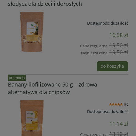
słodycz dla dzieci i dorosłych
Dostępność:
duża ilość
16,58 zł
19,50 zł
Cena regularna:
19,50 zł
Najniższa cena:
do koszyka
promocja
Banany liofilizowane 50 g – zdrowa
alternatywa dla chipsów
5.0
Dostępność:
duża ilość
11,14 zł
13,10 zł
Cena regularna: