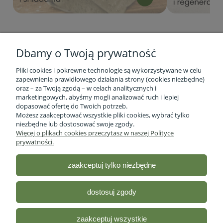
Dbamy o Twoją prywatność
Pliki cookies i pokrewne technologie są wykorzystywane w celu
zapewnienia prawidłowego działania strony (cookies niezbędne)
oraz – za Twoją zgodą – w celach analitycznych i
marketingowych, abyśmy mogli analizować ruch i lepiej
Informacje o firmie
dopasować ofertę do Twoich potrzeb.
Możesz zaakceptować wszystkie pliki cookies, wybrać tylko
niezbędne lub dostosować swoje zgody.
Obsługa klienta
Więcej o plikach cookies przeczytasz w naszej Polityce
prywatności.
Pomoc
zaakceptuj tylko niezbędne
Moje konto
dostosuj zgody
Sklep ze zdrową żywnością - Stacja Bio
| ul. lubelska 46 2/12,
R35-959 Rzeszów, woj.podkarpackie |
Email:
sklep@stacjabio.pl
zaakceptuj wszystkie