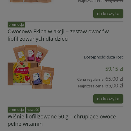
75,00 zł
Najniższa cena:
do koszyka
promocja
Owocowa Ekipa w akcji – zestaw owoców
liofilizowanych dla dzieci
Dostępność:
duża ilość
59,15 zł
65,00 zł
Cena regularna:
65,00 zł
Najniższa cena:
do koszyka
promocja
nowość
Wiśnie liofilizowane 50 g – chrupiące owoce
pełne witamin