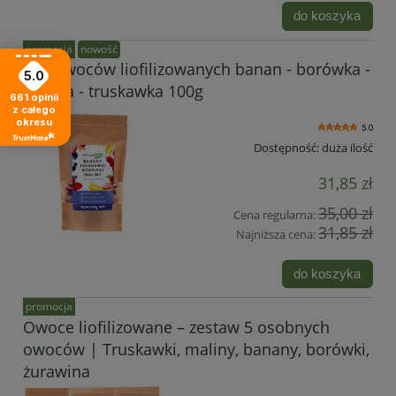
do koszyka
promocja
nowość
Mix owoców liofilizowanych banan - borówka -
5.0
malina - truskawka 100g
661
opinii
z całego
okresu
5.0
Dostępność:
duża ilość
31,85 zł
35,00 zł
Cena regularna:
31,85 zł
Najniższa cena:
do koszyka
promocja
Owoce liofilizowane – zestaw 5 osobnych
owoców | Truskawki, maliny, banany, borówki,
żurawina