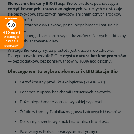
Słonecznik łuskany BIO Stacja Bio
to produkt pochodzący z
certyfikowanych upraw ekologicznych
, w których nie stosuje
się pestycydów, sztucznych nawozów ani chemicznych środków
ochrony roślin.
Ziarna są starannie wyłuskane, pełne, niepołamane i naturalnie
5.0
chrupiące.
659
opinii
To źródło energii, białka i zdrowych tłuszczów roślinnych — idealny
z całego
składnik zbilansowanej diety.
okresu
W Stacja Bio wierzymy, że prostota jest kluczem do zdrowia.
Dlatego nasz słonecznik BIO to
czysta natura bez kompromisów
— bez dodatków, bez konserwantów, w 100% ekologiczny.
Dlaczego warto wybrać słonecznik BIO Stacja Bio
Certyfikowany produkt ekologiczny (PL-EKO-07).
Pochodzi z upraw bez chemii i sztucznych nawozów.
Duże, niepołamane ziarna o wysokiej czystości.
Źródło witaminy E, białka, magnezu i zdrowych tłuszczów.
Delikatny, orzechowy smak i naturalna chrupkość.
Pakowany w Polsce – świeży, aromatyczny i