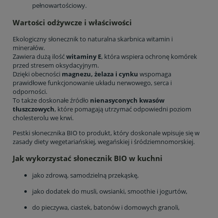
pełnowartościowy.
Wartości odżywcze i właściwości
Ekologiczny słonecznik to naturalna skarbnica witamin i
minerałów.
Zawiera dużą ilość
witaminy E
, która wspiera ochronę komórek
przed stresem oksydacyjnym.
Dzięki obecności
magnezu, żelaza i cynku
wspomaga
prawidłowe funkcjonowanie układu nerwowego, serca i
odporności.
To także doskonałe źródło
nienasyconych kwasów
tłuszczowych
, które pomagają utrzymać odpowiedni poziom
cholesterolu we krwi.
Pestki słonecznika BIO to produkt, który doskonale wpisuje się w
zasady diety wegetariańskiej, wegańskiej i śródziemnomorskiej.
Jak wykorzystać słonecznik BIO w kuchni
jako zdrową, samodzielną przekąskę,
jako dodatek do musli, owsianki, smoothie i jogurtów,
do pieczywa, ciastek, batonów i domowych granoli,