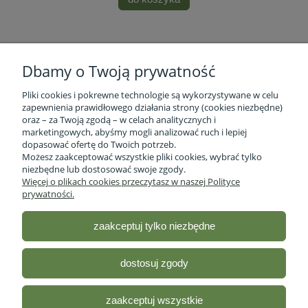
Dbamy o Twoją prywatność
Pliki cookies i pokrewne technologie są wykorzystywane w celu
zapewnienia prawidłowego działania strony (cookies niezbędne)
oraz – za Twoją zgodą – w celach analitycznych i
marketingowych, abyśmy mogli analizować ruch i lepiej
Informacje o firmie
dopasować ofertę do Twoich potrzeb.
Możesz zaakceptować wszystkie pliki cookies, wybrać tylko
niezbędne lub dostosować swoje zgody.
Obsługa klienta
Więcej o plikach cookies przeczytasz w naszej Polityce
prywatności.
Pomoc
zaakceptuj tylko niezbędne
Moje konto
dostosuj zgody
Sklep ze zdrową żywnością - Stacja Bio
| ul. lubelska 46 2/12,
R35-959 Rzeszów, woj.podkarpackie |
Email:
sklep@stacjabio.pl
zaakceptuj wszystkie
Tel.:
533 750 361
| NIP: 5170418066