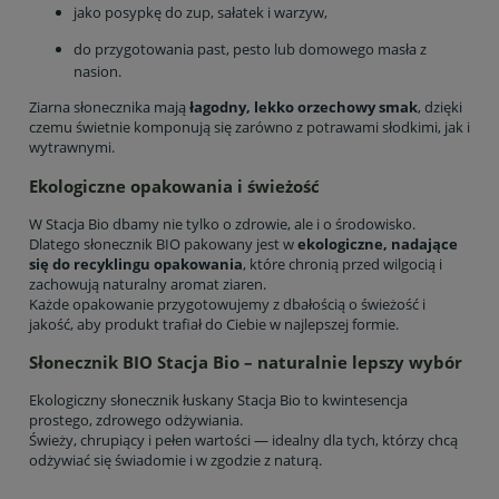
jako posypkę do zup, sałatek i warzyw,
do przygotowania past, pesto lub domowego masła z
nasion.
Ziarna słonecznika mają
łagodny, lekko orzechowy smak
, dzięki
czemu świetnie komponują się zarówno z potrawami słodkimi, jak i
wytrawnymi.
Ekologiczne opakowania i świeżość
W Stacja Bio dbamy nie tylko o zdrowie, ale i o środowisko.
Dlatego słonecznik BIO pakowany jest w
ekologiczne, nadające
się do recyklingu opakowania
, które chronią przed wilgocią i
zachowują naturalny aromat ziaren.
Każde opakowanie przygotowujemy z dbałością o świeżość i
jakość, aby produkt trafiał do Ciebie w najlepszej formie.
Słonecznik BIO Stacja Bio – naturalnie lepszy wybór
Ekologiczny słonecznik łuskany Stacja Bio to kwintesencja
prostego, zdrowego odżywiania.
Świeży, chrupiący i pełen wartości — idealny dla tych, którzy chcą
odżywiać się świadomie i w zgodzie z naturą.