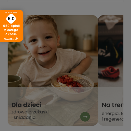
5.0
659
opinii
z całego
okresu