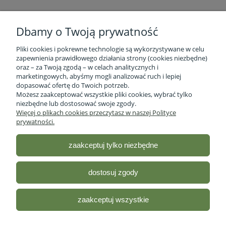
Dbamy o Twoją prywatność
Pliki cookies i pokrewne technologie są wykorzystywane w celu
zapewnienia prawidłowego działania strony (cookies niezbędne)
oraz – za Twoją zgodą – w celach analitycznych i
marketingowych, abyśmy mogli analizować ruch i lepiej
Informacje o firmie
dopasować ofertę do Twoich potrzeb.
Możesz zaakceptować wszystkie pliki cookies, wybrać tylko
niezbędne lub dostosować swoje zgody.
Obsługa klienta
Więcej o plikach cookies przeczytasz w naszej Polityce
prywatności.
Pomoc
zaakceptuj tylko niezbędne
Moje konto
dostosuj zgody
Sklep ze zdrową żywnością - Stacja Bio
| ul. lubelska 46 2/12,
R35-959 Rzeszów, woj.podkarpackie |
Email:
sklep@stacjabio.pl
zaakceptuj wszystkie
Tel.:
533 750 361
| NIP: 5170418066
Odwiedź nasz profil na
Facebooku!