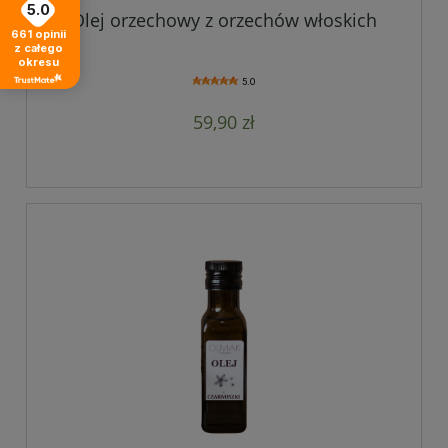
5.0
Olej orzechowy z orzechów włoskich
661
opinii
z całego
okresu
5.0
59,90 zł