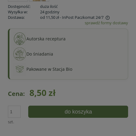
Dostępność:
duża ilość
Wysyłka w:
24 godziny
Dostawa:
od 11,50 zł
- InPost Paczkomat 24/7
sprawdź formy dostawy
Cena nie zawiera ewentualnych kosztów płatności
Autorska receptura
Do śniadania
Pakowane w Stacja Bio
8,50 zł
Cena:
do koszyka
szt.