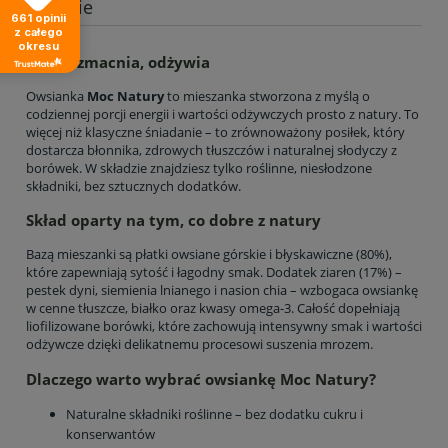
Opinie
661
opinii
z całego
okresu
Syci, wzmacnia, odżywia
Owsianka
Moc Natury
to mieszanka stworzona z myślą o
codziennej porcji energii i wartości odżywczych prosto z natury. To
więcej niż klasyczne śniadanie – to zrównoważony posiłek, który
dostarcza błonnika, zdrowych tłuszczów i naturalnej słodyczy z
borówek. W składzie znajdziesz tylko roślinne, niesłodzone
składniki, bez sztucznych dodatków.
Skład oparty na tym, co dobre z natury
Bazą mieszanki są płatki owsiane górskie i błyskawiczne (80%),
które zapewniają sytość i łagodny smak. Dodatek ziaren (17%) –
pestek dyni, siemienia lnianego i nasion chia – wzbogaca owsiankę
w cenne tłuszcze, białko oraz kwasy omega-3. Całość dopełniają
liofilizowane borówki, które zachowują intensywny smak i wartości
odżywcze dzięki delikatnemu procesowi suszenia mrozem.
Dlaczego warto wybrać owsiankę Moc Natury?
Naturalne składniki roślinne – bez dodatku cukru i
konserwantów