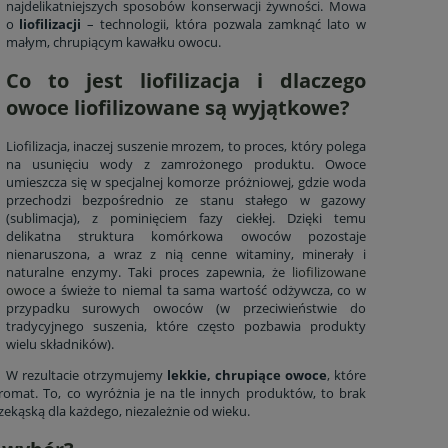
najdelikatniejszych sposobów konserwacji żywności. Mowa
o
liofilizacji
– technologii, która pozwala zamknąć lato w
małym, chrupiącym kawałku owocu.
Co to jest liofilizacja i dlaczego
owoce liofilizowane są wyjątkowe?
Liofilizacja, inaczej suszenie mrozem, to proces, który polega
na usunięciu wody z zamrożonego produktu. Owoce
umieszcza się w specjalnej komorze próżniowej, gdzie woda
przechodzi bezpośrednio ze stanu stałego w gazowy
(sublimacja), z pominięciem fazy ciekłej. Dzięki temu
delikatna struktura komórkowa owoców pozostaje
nienaruszona, a wraz z nią cenne witaminy, minerały i
naturalne enzymy. Taki proces zapewnia, że
liofilizowane
owoce
a świeże to niemal ta sama wartość odżywcza, co w
z
Owocowa Ekipa w akcji – zestaw
Owoce liofilizo
przypadku surowych owoców (w przeciwieństwie do
owoców liofilizowanych dla
osobnych owocó
tradycyjnego suszenia, które często pozbawia produkty
dzieci
maliny, bana
wielu składników).
żura
59,15 zł
54,6
W rezultacie otrzymujemy
lekkie, chrupiące owoce
, które
aromat. To, co wyróżnia je na tle innych produktów, to brak
65,00 zł
Cena regularna:
Cena regular
ekąską dla każdego, niezależnie od wieku.
65,00 zł
Najniższa cena:
Najniższa ce