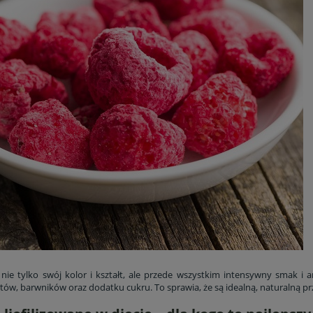
liofilizowane 50 g –
Jagody liofilizowane 30 g be
ternatywa dla chipsów
dodatków źródło
przeciwutleniaczy
11,14 zł
15,73 zł
nie tylko swój kolor i kształt, ale przede wszystkim intensywny smak i 
13,10 zł
18,50 zł
a regularna:
Cena regularna:
ów, barwników oraz dodatku cukru. To sprawia, że są idealną, naturalną prz
11,14 zł
18,50 zł
niższa cena:
Najniższa cena: