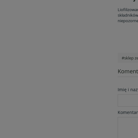
Liofilizow
składników.
niepozorne
#sklep z
Komenta
Imię i na
Komentar