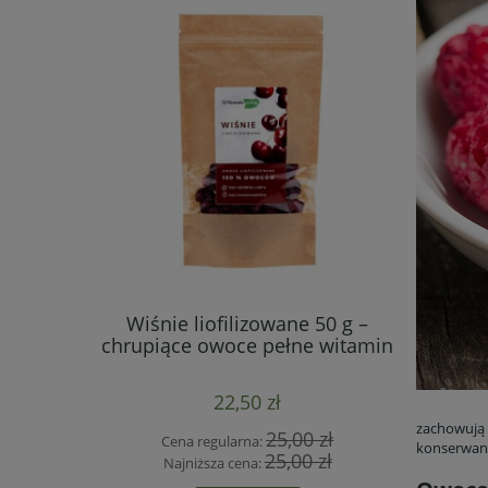
ilizowane
Wiśnie liofilizowane 50 g –
Banany 
minowa
chrupiące owoce pełne witamin
zdrowa al
22,50 zł
zachowują 
 zł
25,00 zł
Cena regularna:
Cen
konserwant
 zł
25,00 zł
Najniższa cena:
Naj