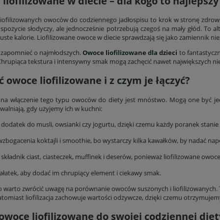
liofilizowane w diecie – dla kogo to najlepsz
do koszyka
do koszyka
liofilizowanych owoców do codziennego jadłospisu to krok w stronę zdro
 spożycie słodyczy, ale jednocześnie potrzebują czegoś na mały głód. To al
puste kalorie. Liofilizowane owoce w diecie sprawdzają się jako zamiennik n
 zapomnieć o najmłodszych.
Owoce liofilizowane dla dzieci
to fantastycz
hrupiąca tekstura i intensywny smak mogą zachęcić nawet największych n
ść owoce liofilizowane i z czym je łączyć?
a włączenie tego typu owoców do diety jest mnóstwo. Mogą one być jed
walniają, gdy użyjemy ich w kuchni:
 dodatek do musli, owsianki czy jogurtu, dzięki czemu każdy poranek stanie 
wzbogacenia koktajli i smoothie, bo wystarczy kilka kawałków, by nadać na
 składnik ciast, ciasteczek, muffinek i deserów, ponieważ liofilizowane owo
ałatek, aby dodać im chrupiący element i ciekawy smak.
warto zwrócić uwagę na porównanie owoców suszonych i liofilizowanych. Te 
atomiast liofilizacja zachowuje wartości odżywcze, dzięki czemu otrzymuje
owoce liofilizowane do swojej codziennej diet