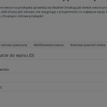
ane owoce na przekąskę sprawdzą się idealnie! Smakują jak świeże owoce pr
 Jeśli chcesz jeść zdrowo, nie rezygnując z przyjemności, to najlepsza opcja. 
, chrupiące i zdrowe przekąski!
e zdrowa zywnoscia
#liofilizowane owoce
#zdrowa żywność online
rze do wpisu (0)
zwisko:
z: