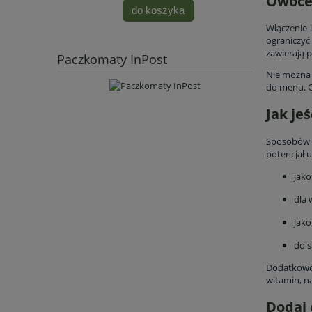
Owoce 
do koszyka
Włączenie 
ograniczyć
zawierają 
Paczkomaty InPost
Nie można
do menu. C
Jak je
Sposobów n
potencjał u
jako
dla 
jako
do s
Dodatkowo 
witamin, n
Dodaj 