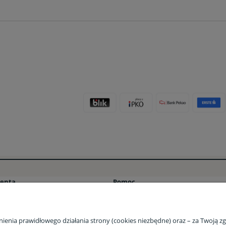
ienta
Pomoc
ości
Pytania i odpowiedzi (FAQ) – Stacja Bi
tawy
Program lojalnościowy Stacja Bio ⭐
nienia prawidłowego działania strony (cookies niezbędne) oraz – za Twoją 