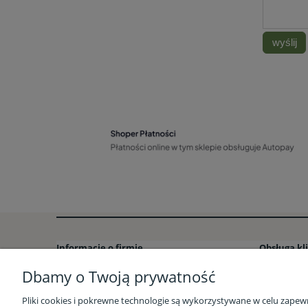
wyślij
Informacje o firmie
Obsługa kl
Dbamy o Twoją prywatność
Kontakt i dane firmy – Stacja Bio
Formy płatn
Sklep stacjonarny Stacja Bio w Rzeszowie
Formy dos
Pliki cookies i pokrewne technologie są wykorzystywane w celu zapew