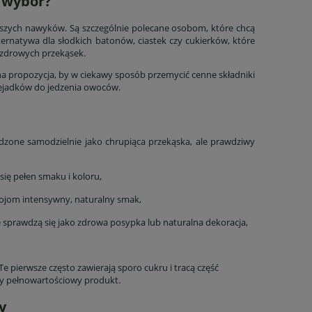
y wybór?
do koszyka
do ko
wszych nawyków. Są szczególnie polecane osobom, które chcą
ternatywa dla słodkich batonów, ciastek czy cukierków, które
iezdrowych przekąsek.
na propozycja, by w ciekawy sposób przemycić cenne składniki
iejadków do jedzenia owoców.
zone samodzielnie jako chrupiąca przekąska, ale prawdziwy
się pełen smaku i koloru,
pojom intensywny, naturalny smak,
ce sprawdzą się jako zdrowa posypka lub naturalna dekoracja,
pierwsze często zawierają sporo cukru i tracą część
my pełnowartościowy produkt.
y